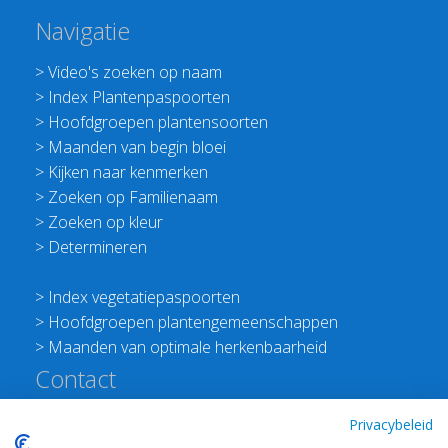
Navigatie
>
Video's zoeken op naam
>
Index Plantenpaspoorten
>
Hoofdgroepen plantensoorten
>
Maanden van begin bloei
>
Kijken naar kenmerken
>
Zoeken op Familienaam
>
Zoeken op kleur
>
Determineren
>
Index vegetatiepaspoorten
>
Hoofdgroepen plantengemeenschappen
>
Maanden van optimale herkenbaarheid
Contact
Redactie Flora van Nederland
Privacybeleid
>
Stichting Planten Dichterbij