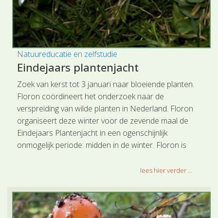
Natuureducatie en zelfstudie
Eindejaars plantenjacht
Zoek van kerst tot 3 januari naar bloeiende planten.
Floron coördineert het onderzoek naar de
verspreiding van wilde planten in Nederland. Floron
organiseert deze winter voor de zevende maal de
Eindejaars Plantenjacht in een ogenschijnlijk
onmogelijk periode: midden in de winter. Floron is
benieuwd hoeveel verschillende planten er dan nog in
bloei staan en welke bloeiende plant het meest wordt
lees hier verder ...
gezien.