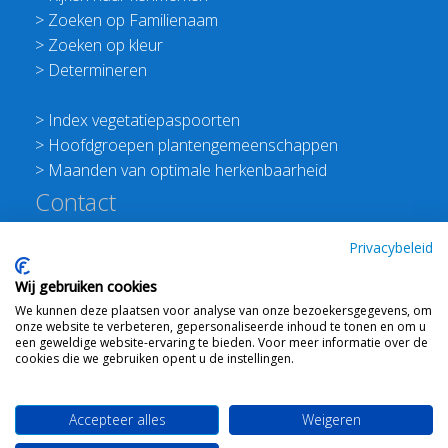
>
Zoeken op Familienaam
>
Zoeken op kleur
>
Determineren
>
Index vegetatiepaspoorten
>
Hoofdgroepen plantengemeenschappen
>
Maanden van optimale herkenbaarheid
Contact
Redactie Flora van Nederland
Privacybeleid
>
Stichting Planten Dichterbij
Wij gebruiken cookies
E:
info@floravannederland.nl
We kunnen deze plaatsen voor analyse van onze bezoekersgegevens, om
Plein 1992 70F 6221JP Maastricht
onze website te verbeteren, gepersonaliseerde inhoud te tonen en om u
T: 06 41237586
een geweldige website-ervaring te bieden. Voor meer informatie over de
cookies die we gebruiken opent u de instellingen.
KVK: 76114821 btw: NL860512289B01
Accepteer alles
Weigeren
Webdesign
Ton Haex
voor © 2008 - 2026 Flora van