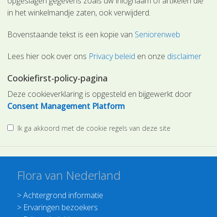
opgeslagen gegevens zoals uw inlognaam of artikelen die
in het winkelmandje zaten, ook verwijderd.
Bovenstaande tekst is een kopie van
Seniorenweb
Lees hier ook over ons
Privacy beleid
en onze
disclaimer
Cookiefirst-policy-pagina
Deze cookieverklaring is opgesteld en bijgewerkt door
Consent Management Platform
Ik ga akkoord met de cookie regels van deze site
Flora van Nederland
>
Achtergrond informatie
>
Ervaringen bezoekers