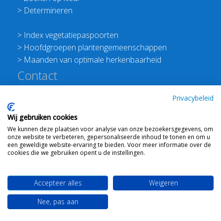
>
Determineren
>
Index vegetatiepaspoorten
>
Hoofdgroepen plantengemeenschappen
>
Maanden van optimale herkenbaarheid
Contact
Redactie Flora van Nederland
Privacybeleid
>
Stichting Planten Dichterbij
Wij gebruiken cookies
E:
info@floravannederland.nl
We kunnen deze plaatsen voor analyse van onze bezoekersgegevens, om
Plein 1992 70F 6221JP Maastricht
onze website te verbeteren, gepersonaliseerde inhoud te tonen en om u
T: 06 41237586
een geweldige website-ervaring te bieden. Voor meer informatie over de
cookies die we gebruiken opent u de instellingen.
KVK: 76114821 btw: NL860512289B01
Accepteer alles
Weigeren
Webdesign
Ton Haex
voor © 2008 - 2026 Flora van
Nee, pas aan
Nederland
-
Mail ons