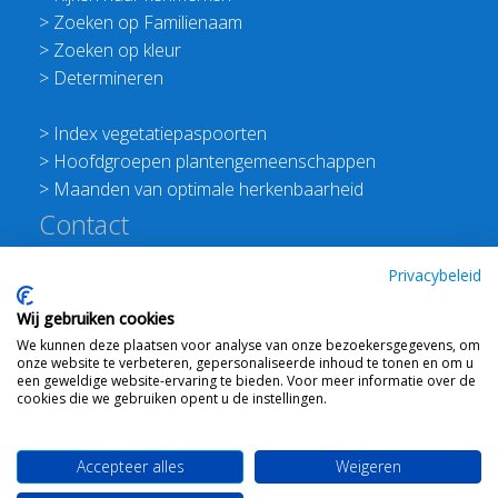
>
Zoeken op Familienaam
>
Zoeken op kleur
>
Determineren
>
Index vegetatiepaspoorten
>
Hoofdgroepen plantengemeenschappen
>
Maanden van optimale herkenbaarheid
Contact
Redactie Flora van Nederland
Privacybeleid
>
Stichting Planten Dichterbij
Wij gebruiken cookies
E:
info@floravannederland.nl
We kunnen deze plaatsen voor analyse van onze bezoekersgegevens, om
Plein 1992 70F 6221JP Maastricht
onze website te verbeteren, gepersonaliseerde inhoud te tonen en om u
T: 06 41237586
een geweldige website-ervaring te bieden. Voor meer informatie over de
cookies die we gebruiken opent u de instellingen.
KVK: 76114821 btw: NL860512289B01
Accepteer alles
Weigeren
Webdesign
Ton Haex
voor © 2008 - 2026 Flora van