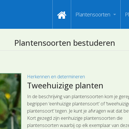
Plantensoorten
P
Video's zoeken op naa
I
Plantensoorten bestuderen
Index van plantenpasp
H
Hoofdgroepen plantens
M
Maanden van begin bloe
Herkennen en determineren
Tweehuizige planten
Zoeken op Familienam
In de beschrijving van plantensoorten kom je gere
Kijken naar kenmerken
begrippen ‘eenhuizige plantensoort’ of ‘tweehuizig
plantensoort’ tegen. Je kunt je afvragen wat dat be
Zoeken op kleur
Kort gezegd zijn eenhuizige plantensoorten die
plantensoorten waarbij op elk exemplaar van dez