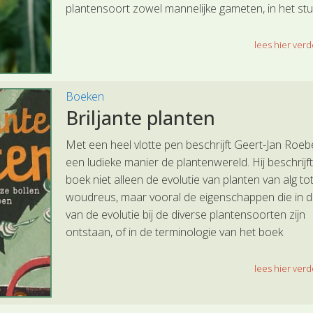
plantensoort zowel mannelijke gameten, in het stu
of pollen, als vrouwelijke gameten, de eicellen in d
vruchtbeginsels, worden geproduceerd.
lees hier verde
Boeken
Briljante planten
Met een heel vlotte pen beschrijft Geert-Jan Roeb
een ludieke manier de plantenwereld. Hij beschrijft 
boek niet alleen de evolutie van planten van alg to
woudreus, maar vooral de eigenschappen die in d
van de evolutie bij de diverse plantensoorten zijn
ontstaan, of in de terminologie van het boek
‘uitgevonden’. Dit bestrijkt het hele scale van het 
van de fotosynthese tot de productie van allerlei 
lees hier verde
in de plant die daar functioneel zijn.