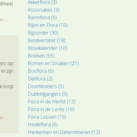
Akkerflora (3)
ifmeel
Associaties (3)
e
Bermflora (9)
r ...
Bijen en Flora (10)
Bijzonder (30)
Biodiversiteit (18)
Bloeikalender (10)
Boeken (55)
Bomen en Struiken (21)
ers op
Bosflora (6)
in zijn
Dijkflora (2)
t
Doorbloeiers (5)
e loop
Dubbelgangers (5)
Flora in de Herfst (12)
Flora in de Lente (16)
ontstaan
Flora Lessen (19)
stoffen
r ...
Heideflora (6)
Herkennen en Determineren (13)