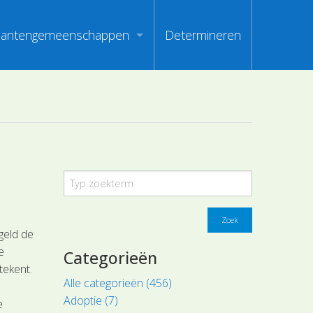
lantengemeenschappen
Determineren
m
ndex van vegetatiepaspoorten
oorten
oofdgroepen plantengemeenschappen
oorten
aanden van optimale herkenbaarheid
i
en
Zoek
geld de
e
Categorieën
tekent.
Alle categorieën (456)
Adoptie (7)
e