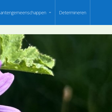
lantengemeenschappen
Determineren
m
ndex van vegetatiepaspoorten
oorten
oofdgroepen plantengemeenschappen
oorten
aanden van optimale herkenbaarheid
i
en