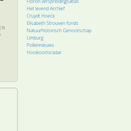
Floron verspreidingsatlas
Het levend Archief
Cruydt Hoeck
Elisabeth Strouven fonds
 is
Natuurhistorisch Genootschap
e
Limburg
Pollennieuws
Hooikoortsradar