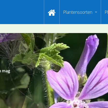
Plantensoorten
P
Video's zoeken op naa
I
Index van plantenpasp
H
Hoofdgroepen plantens
M
Maanden van begin bloe
en mag
Zoeken op Familienam
Kijken naar kenmerken
Zoeken op kleur