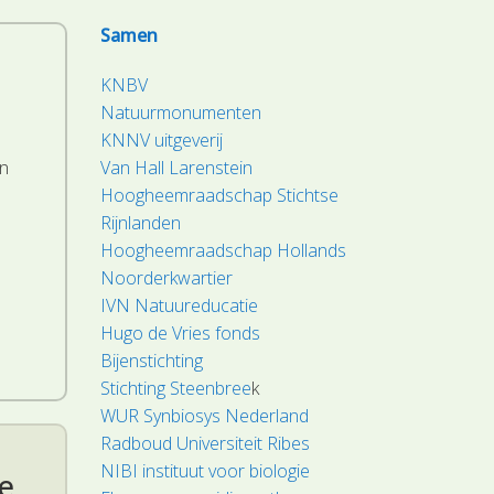
Samen
KNBV
Natuurmonumenten
KNNV uitgeverij
in
Van Hall Larenstein
Hoogheemraadschap Stichtse
Rijnlanden
Hoogheemraadschap Hollands
Noorderkwartier
IVN Natuureducatie
Hugo de Vries fonds
Bijenstichting
Stichting Steenbree
k
WUR Synbiosys Nederland
Radboud Universiteit Ribes
NIBI instituut voor biologie
e