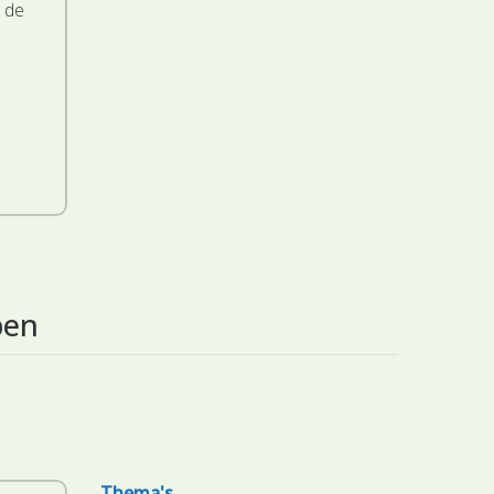
 de
pen
Thema's