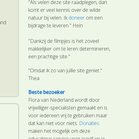
"Als velen deze site raadplegen, dan
komt er veel kennis over de wilde
natuur bij velen. Ik
doneer
om een
and
bijdrage te leveren." Hein
"Dankzij de filmpjes is het zoveel
makkelijker om te leren determineren,
een prachtige site."
"Omdat ik zo van jullie site geniet."
.
Thea
Beste bezoeker
Flora van Nederland wordt door
vrijwilliger-specialisten gemaakt en is
voor iedereen vrij te gebruiken maar
dat kan niet voor niets.
Donaties
maken het mogelijk om deze
educatieve service voor jezelf en je