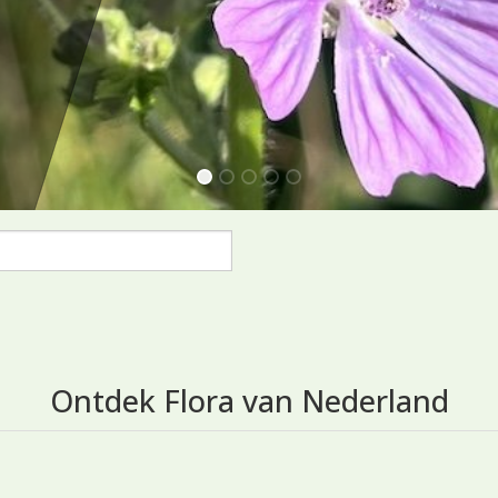
1
2
3
4
5
Ontdek Flora van Nederland