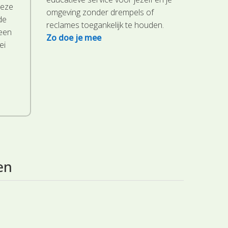
deze
omgeving zonder drempels of
de
reclames toegankelijk te houden.
 een
Zo doe je mee
ei
.
en