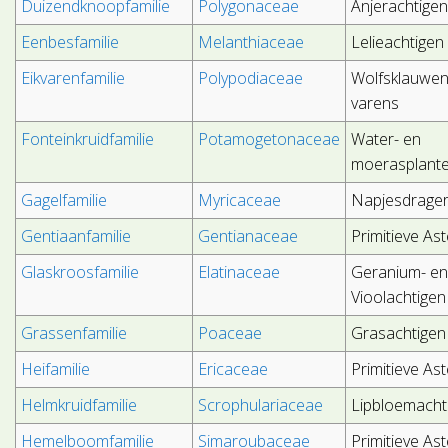
Duizendknoopfamilie
Polygonaceae
Anjerachtige
Eenbesfamilie
Melanthiaceae
Lelieachtigen
Eikvarenfamilie
Polypodiaceae
Wolfsklauwen
varens
Fonteinkruidfamilie
Potamogetonaceae
Water- en
moerasplant
Gagelfamilie
Myricaceae
Napjesdrager
Gentiaanfamilie
Gentianaceae
Primitieve As
Glaskroosfamilie
Elatinaceae
Geranium- e
Vioolachtigen
Grassenfamilie
Poaceae
Grasachtigen
Heifamilie
Ericaceae
Primitieve As
Helmkruidfamilie
Scrophulariaceae
Lipbloemacht
Hemelboomfamilie
Simaroubaceae
Primitieve As