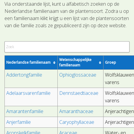
Via onderstaande lijst, kunt u alfabetisch zoeken op de
Nederlandse familienaam van de plantensoort. Zodra u op
een familienaam klikt krijgt u een lijst van de plantensoorten
van die familie zoals ze gepubliceerd zijn op deze website.
Wetenschappelijke
Nederlandse familienaam
Groep
familienaam
Addertongfamilie
Ophioglossaceae
Wolfsklauwen
varens
Adelaarsvarenfamilie
Dennstaedtiaceae
Wolfsklauwen
varens
Amarantenfamilie
Amaranthaceae
Anjerachtige
Anjerfamilie
Caryophyllaceae
Anjerachtige
Aronskelkfamilie
Araceae
Water- en