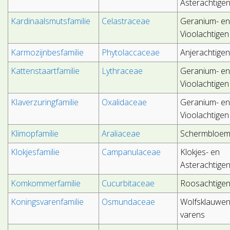
Asterachtige
Kardinaalsmutsfamilie
Celastraceae
Geranium- e
Vioolachtigen
Karmozijnbesfamilie
Phytolaccaceae
Anjerachtige
Kattenstaartfamilie
Lythraceae
Geranium- e
Vioolachtigen
Klaverzuringfamilie
Oxalidaceae
Geranium- e
Vioolachtigen
Klimopfamilie
Araliaceae
Schermbloem
Klokjesfamilie
Campanulaceae
Klokjes- en
Asterachtige
Komkommerfamilie
Cucurbitaceae
Roosachtige
Koningsvarenfamilie
Osmundaceae
Wolfsklauwen
varens