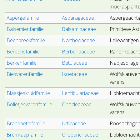
moerasplant
Aspergefamilie
Asparagaceae
Aspergeachti
Balsemienfamilie
Balsaminaceae
Primitieve As
Beenbreekfamilie
Nartheciaceae
Lelieachtigen
Berberisfamilie
Berberidaceae
Ranonkelacht
Berkenfamilie
Betulaceae
Napjesdrager
Biesvarenfamilie
Isoetaceae
Wolfsklauwen
varens
Blaasjeskruidfamilie
Lentibulariaceae
Lipbloemacht
Bolletjesvarenfamilie
Onocleaceae
Wolfsklauwen
varens
Brandnetelfamilie
Urticaceae
Roosachtige
Bremraapfamilie
Orobanchaceae
Lipbloemacht