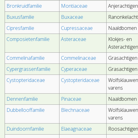
Bronkruidfamilie
Montiaceae
Anjerachtige
Buxusfamilie
Buxaceae
Ranonkelacht
Cipresfamilie
Cupressaceae
Naaldbomen
Composietenfamilie
Asteraceae
Klokjes- en
Asterachtige
Commelinafamilie
Commelinaceae
Grasachtigen
Cypergrassenfamilie
Cyperaceae
Grasachtigen
Cystopteridaceae
Cystopteridaceae
Wolfsklauwen
varens
Dennenfamilie
Pinaceae
Naaldbomen
Dubbellooffamilie
Blechnaceae
Wolfsklauwen
varens
Duindoornfamilie
Elaeagnaceae
Roosachtige