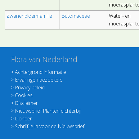
moerasplant
Zwanenbloemfamilie
Butomaceae
Water- en
moerasplant
Flora van Nederland
>
Achtergrond informatie
>
Ervaringen bezoekers
>
Privacy beleid
>
Cookies
>
Disclaimer
>
Nieuwsbrief Planten dichterbij
>
Doneer
>
Schrijf je in voor de Nieuwsbrief