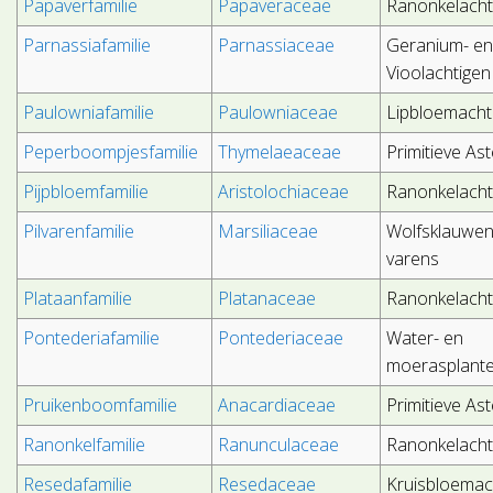
Papaverfamilie
Papaveraceae
Ranonkelacht
Parnassiafamilie
Parnassiaceae
Geranium- e
Vioolachtigen
Paulowniafamilie
Paulowniaceae
Lipbloemacht
Peperboompjesfamilie
Thymelaeaceae
Primitieve As
Pijpbloemfamilie
Aristolochiaceae
Ranonkelacht
Pilvarenfamilie
Marsiliaceae
Wolfsklauwen
varens
Plataanfamilie
Platanaceae
Ranonkelacht
Pontederiafamilie
Pontederiaceae
Water- en
moerasplant
Pruikenboomfamilie
Anacardiaceae
Primitieve As
Ranonkelfamilie
Ranunculaceae
Ranonkelacht
Resedafamilie
Resedaceae
Kruisbloemac