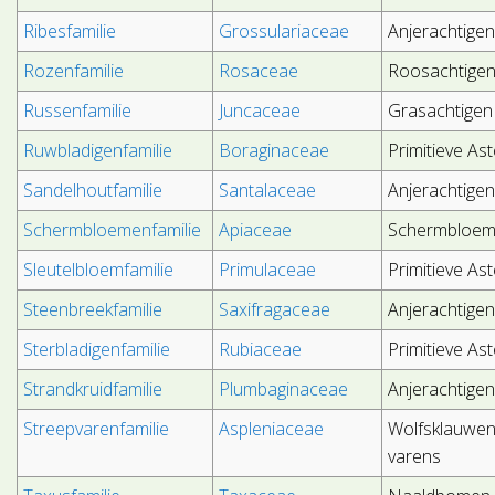
Ribesfamilie
Grossulariaceae
Anjerachtige
Rozenfamilie
Rosaceae
Roosachtige
Russenfamilie
Juncaceae
Grasachtigen
Ruwbladigenfamilie
Boraginaceae
Primitieve As
Sandelhoutfamilie
Santalaceae
Anjerachtige
Schermbloemenfamilie
Apiaceae
Schermbloem
Sleutelbloemfamilie
Primulaceae
Primitieve As
Steenbreekfamilie
Saxifragaceae
Anjerachtige
Sterbladigenfamilie
Rubiaceae
Primitieve As
Strandkruidfamilie
Plumbaginaceae
Anjerachtige
Streepvarenfamilie
Aspleniaceae
Wolfsklauwen
varens