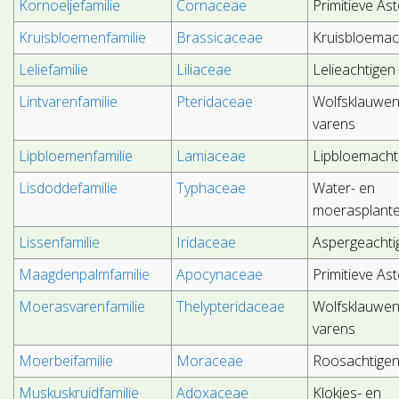
Kornoeljefamilie
Cornaceae
Primitieve As
Kruisbloemenfamilie
Brassicaceae
Kruisbloemac
Leliefamilie
Liliaceae
Lelieachtigen
Lintvarenfamilie
Pteridaceae
Wolfsklauwen
varens
Lipbloemenfamilie
Lamiaceae
Lipbloemacht
Lisdoddefamilie
Typhaceae
Water- en
moerasplant
Lissenfamilie
Iridaceae
Aspergeachti
Maagdenpalmfamilie
Apocynaceae
Primitieve As
Moerasvarenfamilie
Thelypteridaceae
Wolfsklauwen
varens
Moerbeifamilie
Moraceae
Roosachtige
Muskuskruidfamilie
Adoxaceae
Klokjes- en