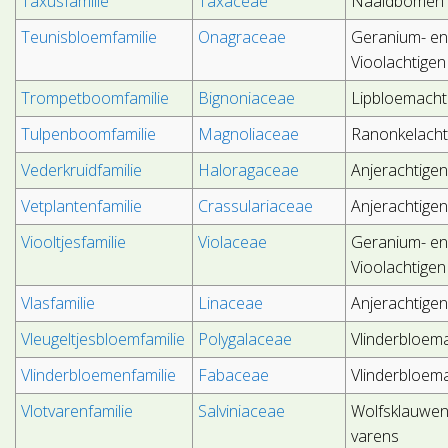
Taxusfamilie
Taxaceae
Naaldbomen
Teunisbloemfamilie
Onagraceae
Geranium- e
Vioolachtigen
Trompetboomfamilie
Bignoniaceae
Lipbloemacht
Tulpenboomfamilie
Magnoliaceae
Ranonkelacht
Vederkruidfamilie
Haloragaceae
Anjerachtige
Vetplantenfamilie
Crassulariaceae
Anjerachtige
Viooltjesfamilie
Violaceae
Geranium- e
Vioolachtigen
Vlasfamilie
Linaceae
Anjerachtige
Vleugeltjesbloemfamilie
Polygalaceae
Vlinderbloem
Vlinderbloemenfamilie
Fabaceae
Vlinderbloem
Vlotvarenfamilie
Salviniaceae
Wolfsklauwen
varens