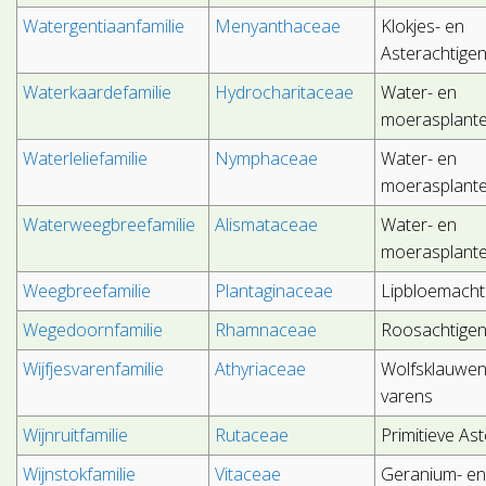
Watergentiaanfamilie
Menyanthaceae
Klokjes- en
Asterachtige
Waterkaardefamilie
Hydrocharitaceae
Water- en
moerasplant
Waterleliefamilie
Nymphaceae
Water- en
moerasplant
Waterweegbreefamilie
Alismataceae
Water- en
moerasplant
Weegbreefamilie
Plantaginaceae
Lipbloemacht
Wegedoornfamilie
Rhamnaceae
Roosachtige
Wijfjesvarenfamilie
Athyriaceae
Wolfsklauwen
varens
Wijnruitfamilie
Rutaceae
Primitieve As
Wijnstokfamilie
Vitaceae
Geranium- e