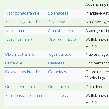
Asterachtige
Nachtschadefamilie
Solanaceae
Primitieve As
Napjesdragerfamilie
Fagaceae
Napjesdrager
Narcisfamilie
Amaryllidaceae
Aspergeachti
Niervarenfamilie
Dryopteridaceae
Wolfsklauwen
varens
Okkernootfamilie
Juglandaceae
Napjesdrager
Olijffamilie
Oleaceae
Lipbloemacht
Ooievaarsbekfamilie
Geraniaceae
Geranium- e
Vioolachtigen
Orchideeënfamilie
Orchidaceae
Orchideeen
Paardenstaartenfamilie
Equisetaceae
Wolfsklauwen
varens