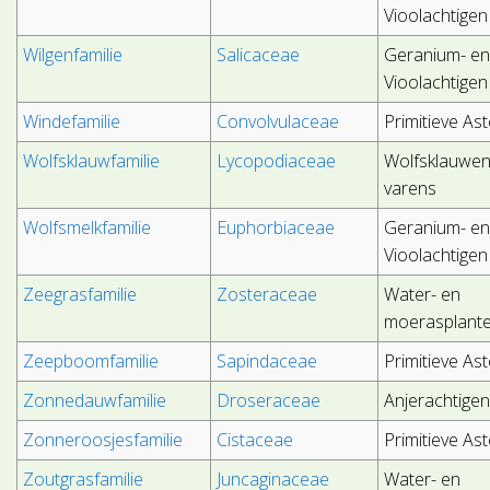
Vioolachtigen
Wilgenfamilie
Salicaceae
Geranium- e
Vioolachtigen
Windefamilie
Convolvulaceae
Primitieve As
Wolfsklauwfamilie
Lycopodiaceae
Wolfsklauwen
varens
Wolfsmelkfamilie
Euphorbiaceae
Geranium- e
Vioolachtigen
Zeegrasfamilie
Zosteraceae
Water- en
moerasplant
Zeepboomfamilie
Sapindaceae
Primitieve As
Zonnedauwfamilie
Droseraceae
Anjerachtige
Zonneroosjesfamilie
Cistaceae
Primitieve As
Zoutgrasfamilie
Juncaginaceae
Water- en