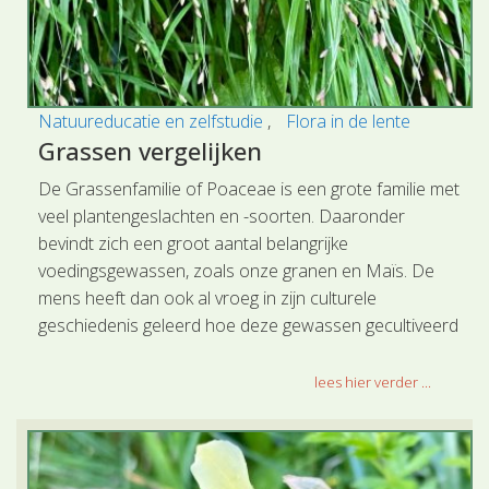
Natuureducatie en zelfstudie
Flora in de lente
Grassen vergelijken
De Grassenfamilie of Poaceae is een grote familie met
veel plantengeslachten en -soorten. Daaronder
bevindt zich een groot aantal belangrijke
voedingsgewassen, zoals onze granen en Maïs. De
mens heeft dan ook al vroeg in zijn culturele
geschiedenis geleerd hoe deze gewassen gecultiveerd
kunnen worden en zij vormen de basis van activiteiten
van de landbouwende mens sinds meer dan 10.000
lees hier verder ...
jaar.