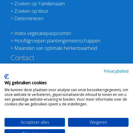
>
Zoeken op Familienaam
>
Zoeken op kleur
>
Determineren
>
Index vegetatiepaspoorten
>
Hoofdgroepen plantengemeenschappen
>
Maanden van optimale herkenbaarheid
Contact
Redactie Flora van Nederland
Privacybeleid
>
Stichting Planten Dichterbij
Wij gebruiken cookies
E:
info@floravannederland.nl
We kunnen deze plaatsen voor analyse van onze bezoekersgegevens, om
Plein 1992 70F 6221JP Maastricht
onze website te verbeteren, gepersonaliseerde inhoud te tonen en om u
T: 06 41237586
een geweldige website-ervaring te bieden. Voor meer informatie over de
cookies die we gebruiken opent u de instellingen.
KVK: 76114821 btw: NL860512289B01
Accepteer alles
Weigeren
Webdesign
Ton Haex
voor © 2008 - 2026 Flora van