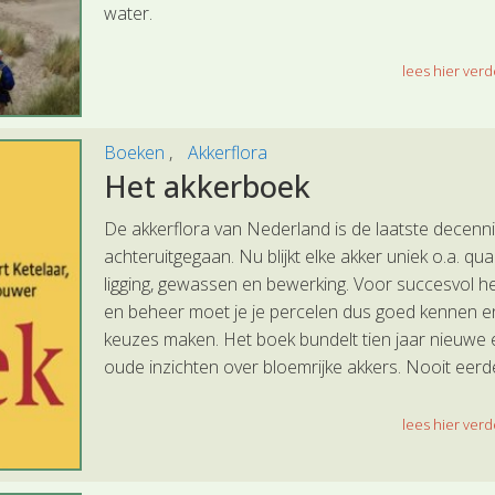
water.
lees hier verde
Boeken
Akkerflora
Het akkerboek
De akkerflora van Nederland is de laatste decenni
achteruitgegaan. Nu blijkt elke akker uniek o.a. qua
ligging, gewassen en bewerking. Voor succesvol he
en beheer moet je je percelen dus goed kennen e
keuzes maken. Het boek bundelt tien jaar nieuwe 
oude inzichten over bloemrijke akkers. Nooit eerd
verscheen een dergelijk standaardwerk op het raa
tussen landbouw en natuurbeheer.
lees hier verde