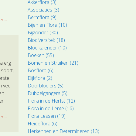
Akkerflora (3)
Associaties (3)
Bermflora (9)
r ...
Bijen en Flora (10)
Bijzonder (30)
Biodiversiteit (18)
Bloeikalender (10)
Boeken (55)
Bomen en Struiken (21)
a erg
Bosflora (6)
 soort,
Dijkflora (2)
rstel
Doorbloeiers (5)
n veel
Dubbelgangers (5)
en
Flora in de Herfst (12)
er
Flora in de Lente (16)
kvlak
Flora Lessen (19)
r ...
Heideflora (6)
Herkennen en Determineren (13)