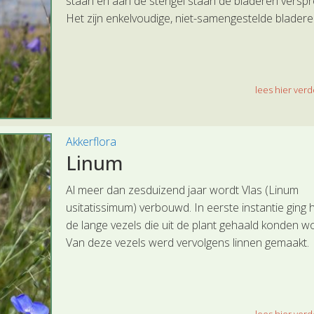
staan en aan de stengel staan de bladeren verspr
Het zijn enkelvoudige, niet-samengestelde bladere
lees hier verde
Akkerflora
Linum
Al meer dan zesduizend jaar wordt Vlas (Linum
usitatissimum) verbouwd. In eerste instantie ging
de lange vezels die uit de plant gehaald konden w
Van deze vezels werd vervolgens linnen gemaakt.