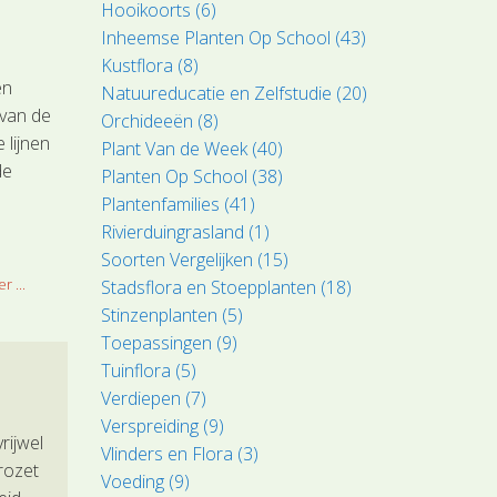
Hooikoorts (6)
Inheemse Planten Op School (43)
Kustflora (8)
en
Natuureducatie en Zelfstudie (20)
 van de
Orchideeën (8)
 lijnen
Plant Van de Week (40)
de
Planten Op School (38)
Plantenfamilies (41)
Rivierduingrasland (1)
Soorten Vergelijken (15)
r ...
Stadsflora en Stoepplanten (18)
Stinzenplanten (5)
Toepassingen (9)
Tuinflora (5)
Verdiepen (7)
Verspreiding (9)
rijwel
Vlinders en Flora (3)
 rozet
Voeding (9)