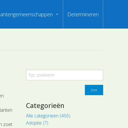
lantengemeenschappen
Determineren
m
ndex van vegetatiepaspoorten
oorten
oofdgroepen plantengemeenschappen
oorten
aanden van optimale herkenbaarheid
i
en
Zoek
en
Categorieën
lanten
Alle categorieën (456)
Adoptie (7)
n zoet