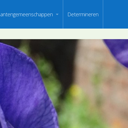
lantengemeenschappen
Determineren
m
ndex van vegetatiepaspoorten
oorten
oofdgroepen plantengemeenschappen
oorten
aanden van optimale herkenbaarheid
i
en