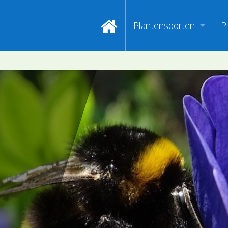
Plantensoorten
P
Video's zoeken op naa
I
Index van plantenpasp
H
Hoofdgroepen plantens
M
Maanden van begin bloe
Zoeken op Familienam
Kijken naar kenmerken
Zoeken op kleur