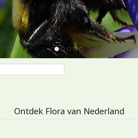
1
2
3
4
5
Ontdek Flora van Nederland