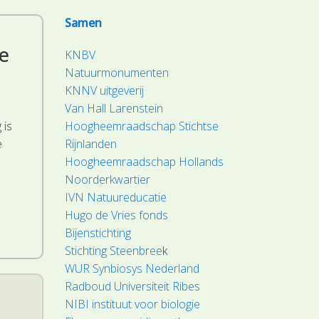
Samen
e
KNBV
Natuurmonumenten
KNNV uitgeverij
Van Hall Larenstein
 is
Hoogheemraadschap Stichtse
e
Rijnlanden
Hoogheemraadschap Hollands
Noorderkwartier
IVN Natuureducatie
Hugo de Vries fonds
Bijenstichting
Stichting Steenbree
k
WUR Synbiosys Nederland
Radboud Universiteit Ribes
NIBI instituut voor biologie