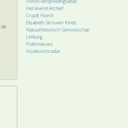
Floron verspreidingsatlas
Het levend Archief
Cruydt Hoeck
Elisabeth Strouven fonds
 de
Natuurhistorisch Genootschap
Limburg
Pollennieuws
Hooikoortsradar