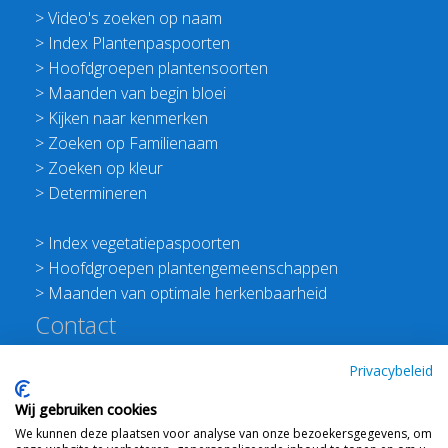
>
Video's zoeken op naam
>
Index Plantenpaspoorten
>
Hoofdgroepen plantensoorten
>
Maanden van begin bloei
>
Kijken naar kenmerken
>
Zoeken op Familienaam
>
Zoeken op kleur
>
Determineren
>
Index vegetatiepaspoorten
>
Hoofdgroepen plantengemeenschappen
>
Maanden van optimale herkenbaarheid
Contact
Redactie Flora van Nederland
Privacybeleid
>
Stichting Planten Dichterbij
Wij gebruiken cookies
E:
info@floravannederland.nl
We kunnen deze plaatsen voor analyse van onze bezoekersgegevens, om
Plein 1992 70F 6221JP Maastricht