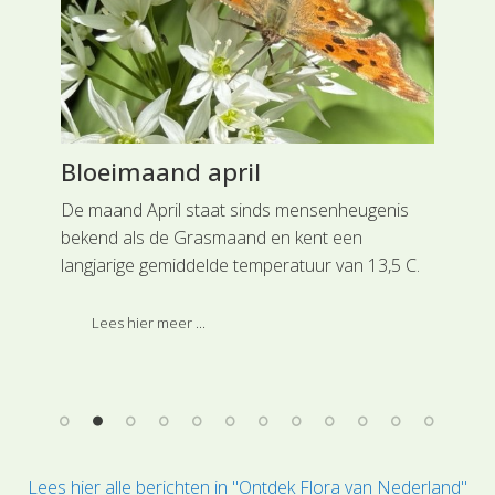
Bloeimaand april
Ho
s,
De maand April staat sinds mensenheugenis
Onz
bekend als de Grasmaand en kent een
Lag
langjarige gemiddelde temperatuur van 13,5 C.
hoo
Naast de eerste bloeiende grassen zie je
en.
steeds meer bloeiende kruiden.
Lees hier meer ...
Lees hier alle berichten in "Ontdek Flora van Nederland"