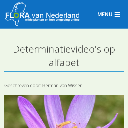
MENU
Determinatievideo's op
Plantensoorten
alfabet
Plantengemeenschappen
Determineren
Geschreven door:
Herman van Wissen