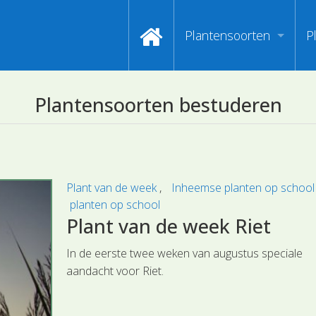
Plantensoorten
P
Video's zoeken op naa
I
Plantensoorten bestuderen
Index van plantenpasp
H
Hoofdgroepen plantens
M
Maanden van begin bloe
Plant van de week
Inheemse planten op schoo
planten op school
Zoeken op Familienam
Plant van de week Riet
Kijken naar kenmerken
In de eerste twee weken van augustus speciale
aandacht voor Riet.
Zoeken op kleur