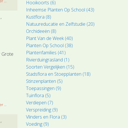
r ...
Hooikoorts (6)
Inheemse Planten Op School (43)
Kustflora (8)
l
Natuureducatie en Zelfstudie (20)
Orchideeën (8)
Plant Van de Week (40)
Planten Op School (38)
Plantenfamilies (41)
r Grote
Rivierduingrasland (1)
Soorten Vergelijken (15)
Stadsflora en Stoepplanten (18)
Stinzenplanten (5)
Toepassingen (9)
Tuinflora (5)
Verdiepen (7)
r ...
Verspreiding (9)
Vlinders en Flora (3)
l
Voeding (9)