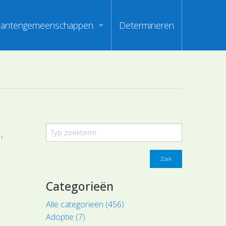
lantengemeenschappen
Determineren
m
ndex van vegetatiepaspoorten
oorten
oofdgroepen plantengemeenschappen
oorten
aanden van optimale herkenbaarheid
i
l
en
Zoek
Categorieën
Alle categorieën (456)
Adoptie (7)