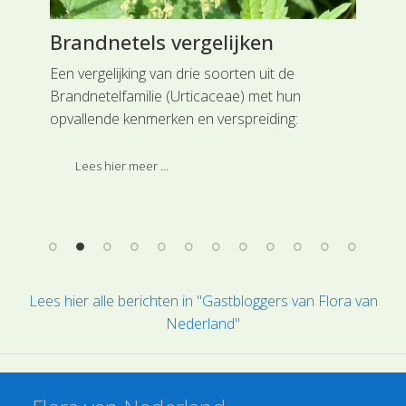
Brandnetels vergelijken
Ge
de
Een vergelijking van drie soorten uit de
Brandnetelfamilie (Urticaceae) met hun
In 
opvallende kenmerken en verspreiding:
vin
st,
een
Lees hier meer ...
bes
van 
Lees hier alle berichten in "Gastbloggers van Flora van
Nederland"