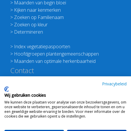
>
Maanden van begin bloei
>
Kijken naar kenmerken
>
Zoeken op Familienaam
>
Zoeken op kleur
>
Determineren
>
Index vegetatiepaspoorten
>
Hoofdgroepen plantengemeenschappen
>
Maanden van optimale herkenbaarheid
Contact
Redactie Flora van Nederland
Privacybeleid
>
Stichting Planten Dichterbij
Wij gebruiken cookies
E:
info@floravannederland.nl
We kunnen deze plaatsen voor analyse van onze bezoekersgegevens, om
Plein 1992 70F 6221JP Maastricht
onze website te verbeteren, gepersonaliseerde inhoud te tonen en om u
T: 06 41237586
een geweldige website-ervaring te bieden. Voor meer informatie over de
cookies die we gebruiken opent u de instellingen.
KVK: 76114821 btw: NL860512289B01