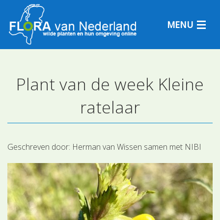
MENU
Plant van de week Kleine
Plantensoorten
ratelaar
Plantengemeenschappen
Determineren
Geschreven door:
Herman van Wissen samen met NIBI