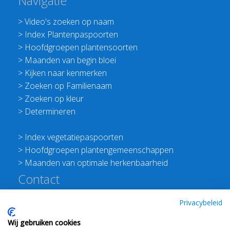
Navigatie
>
Video's zoeken op naam
>
Index Plantenpaspoorten
>
Hoofdgroepen plantensoorten
>
Maanden van begin bloei
>
Kijken naar kenmerken
>
Zoeken op Familienaam
>
Zoeken op kleur
>
Determineren
>
Index vegetatiepaspoorten
>
Hoofdgroepen plantengemeenschappen
>
Maanden van optimale herkenbaarheid
Contact
Redactie Flora van Nederland
Privacybeleid
>
Stichting Planten Dichterbij
Wij gebruiken cookies
E:
info@floravannederland.nl