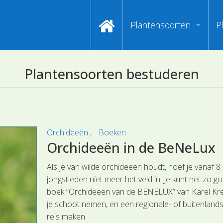
Plantensoorten
P
Video's zoeken op naa
I
Plantensoorten bestuderen
Index van plantenpasp
H
Hoofdgroepen plantens
M
Maanden van begin bloe
Orchideeën
Boeken
Orchideeën in de BeNeLux
Zoeken op Familienam
Als je van wilde orchideeën houdt, hoef je vanaf 8
Kijken naar kenmerken
jongstleden niet meer het veld in. Je kunt net zo g
boek “Orchideeën van de BENELUX” van Karel Kr
Zoeken op kleur
je schoot nemen, en een regionale- of buitenlandse
reis maken.