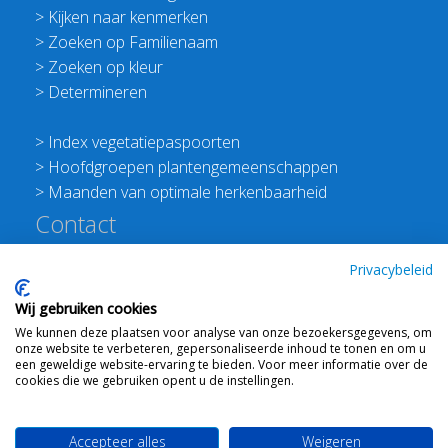
>
Kijken naar kenmerken
>
Zoeken op Familienaam
>
Zoeken op kleur
>
Determineren
>
Index vegetatiepaspoorten
>
Hoofdgroepen plantengemeenschappen
>
Maanden van optimale herkenbaarheid
Contact
Redactie Flora van Nederland
Privacybeleid
>
Stichting Planten Dichterbij
Wij gebruiken cookies
E:
info@floravannederland.nl
We kunnen deze plaatsen voor analyse van onze bezoekersgegevens, om
Plein 1992 70F 6221JP Maastricht
onze website te verbeteren, gepersonaliseerde inhoud te tonen en om u
T: 06 41237586
een geweldige website-ervaring te bieden. Voor meer informatie over de
cookies die we gebruiken opent u de instellingen.
KVK: 76114821 btw: NL860512289B01
Accepteer alles
Weigeren