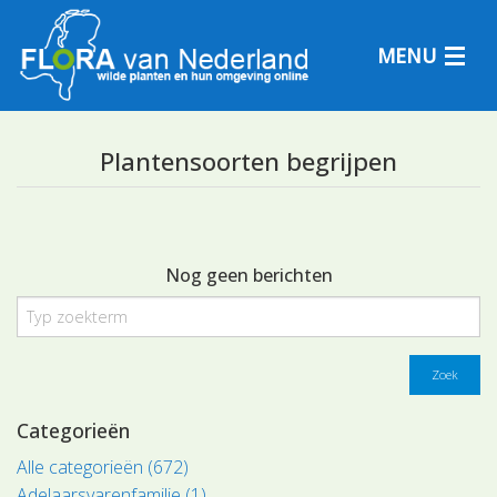
MENU
Plantensoorten begrijpen
Plantensoorten
Plantengemeenschappen
Nog geen berichten
Determineren
Zoek
Categorieën
Alle categorieën (672)
Adelaarsvarenfamilie (1)