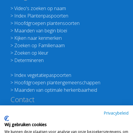
>
Video's zoeken op naam
>
Index Plantenpaspoorten
>
Hoofdgroepen plantensoorten
>
Maanden van begin bloei
>
Kijken naar kenmerken
>
Zoeken op Familienaam
>
Zoeken op kleur
>
Determineren
>
Index vegetatiepaspoorten
>
Hoofdgroepen plantengemeenschappen
>
Maanden van optimale herkenbaarheid
Contact
Redactie Flora van Nederland
Privacybeleid
>
Stichting Planten Dichterbij
Wij gebruiken cookies
E:
info@floravannederland.nl
We kunnen deze plaatsen voor analyse van onze bezoekersgegevens, om