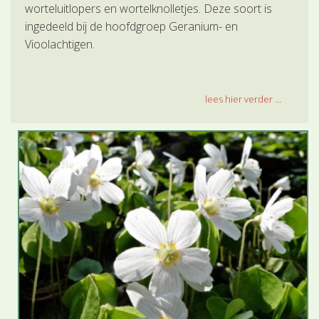
worteluitlopers en wortelknolletjes. Deze soort is
ingedeeld bij de hoofdgroep Geranium- en
Vioolachtigen.
lees hier verder ...