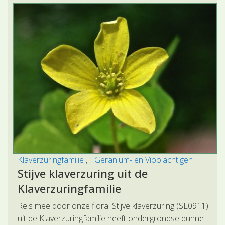
Klaverzuringfamilie
Geranium- en Vioolachtigen
Stijve klaverzuring uit de
Klaverzuringfamilie
Reis mee door onze flora. Stijve klaverzuring (SL0911)
uit de Klaverzuringfamilie heeft ondergrondse dunne