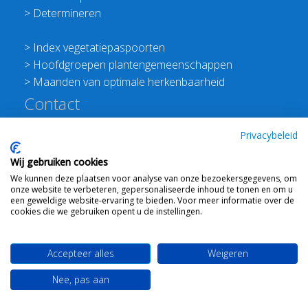
>
Determineren
>
Index vegetatiepaspoorten
>
Hoofdgroepen plantengemeenschappen
>
Maanden van optimale herkenbaarheid
Contact
Redactie Flora van Nederland
Privacybeleid
>
Stichting Planten Dichterbij
Wij gebruiken cookies
E:
info@floravannederland.nl
We kunnen deze plaatsen voor analyse van onze bezoekersgegevens, om
Plein 1992 70F 6221JP Maastricht
onze website te verbeteren, gepersonaliseerde inhoud te tonen en om u
T: 06 41237586
een geweldige website-ervaring te bieden. Voor meer informatie over de
cookies die we gebruiken opent u de instellingen.
KVK: 76114821 btw: NL860512289B01
Accepteer alles
Weigeren
Webdesign
Ton Haex
voor © 2008 - 2026 Flora van
Nee, pas aan
Nederland
-
Mail ons