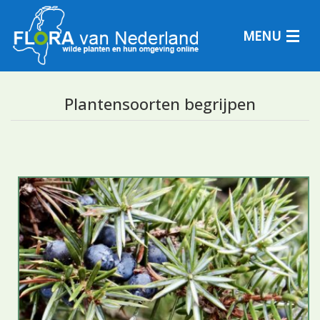
MENU
Plantensoorten begrijpen
Plantensoorten
Plantengemeenschappen
Determineren