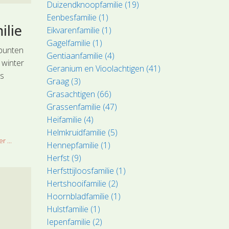
Duizendknoopfamilie (19)
Eenbesfamilie (1)
ilie
Eikvarenfamilie (1)
Gagelfamilie (1)
spunten
Gentiaanfamilie (4)
 winter
Geranium en Vioolachtigen (41)
ns
Graag (3)
Grasachtigen (66)
Grassenfamilie (47)
Heifamilie (4)
Helmkruidfamilie (5)
r ...
Hennepfamilie (1)
Herfst (9)
Herfsttijloosfamilie (1)
Hertshooifamilie (2)
Hoornbladfamilie (1)
Hulstfamilie (1)
Iepenfamilie (2)