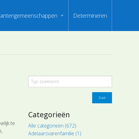
lantengemeenschappen
Determineren
m
ndex van vegetatiepaspoorten
oorten
oofdgroepen plantengemeenschappen
oorten
aanden van optimale herkenbaarheid
i
en
Zoek
Categorieën
elijk te
Alle categorieën (672)
e,
Adelaarsvarenfamilie (1)