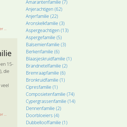
Amarantenfamilie (7)
Anjerachtigen (62)
Anjerfamilie (22)
Aronskelkfamilie (3)
r ...
Aspergeachtigen (13)
Aspergefamilie (5)
Balsemienfamilie (3)
ilie
Berkenfamilie (6)
Blaasjeskruidfamilie (1)
een 15-
Brandnetelfamilie (2)
, die
Bremraapfamilie (6)
Bronkruidfamilie (1)
 veel
Cipresfamilie (1)
Composietenfamilie (74)
Cypergrassenfamilie (14)
Dennenfamilie (2)
r ...
Doorbloeiers (4)
Dubbellooffamilie (1)