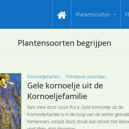
Plantensoorten
P
Video's zoeken op naa
I
Plantensoorten begrijpen
Index van plantenpasp
H
Hoofdgroepen plantens
M
Maanden van begin bloe
Kornoeljefamilie
Primitieve asteriden
Gele kornoelje uit de
Zoeken op Familienam
Kornoeljefamilie
Kijken naar kenmerken
Reis mee door onze flora. Gele kornoelje uit de
Zoeken op kleur
Kornoeljefamilie is in de loop van de winter gemakk
herkennen, omdat deze struik dan bloeit met klein
viertallige, gele bloemen.