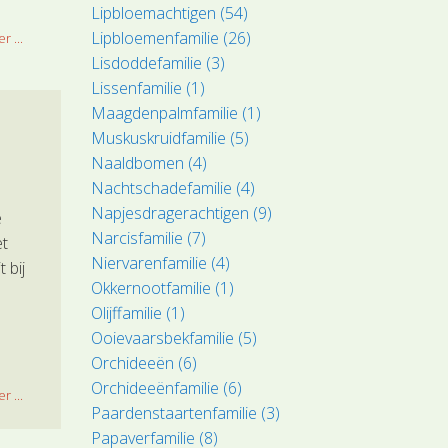
Lipbloemachtigen (54)
Lipbloemenfamilie (26)
r ...
Lisdoddefamilie (3)
Lissenfamilie (1)
Maagdenpalmfamilie (1)
Muskuskruidfamilie (5)
Naaldbomen (4)
Nachtschadefamilie (4)
Napjesdragerachtigen (9)
e
Narcisfamilie (7)
et
Niervarenfamilie (4)
 bij
Okkernootfamilie (1)
Olijffamilie (1)
Ooievaarsbekfamilie (5)
Orchideeën (6)
Orchideeënfamilie (6)
r ...
Paardenstaartenfamilie (3)
Papaverfamilie (8)