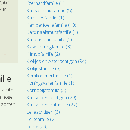
rjaar,
Ijzerhardfamilie (1)
okus
Kaasjeskruidfamilie (5)
Kalmoesfamilie (1)
Kamperfoeliefamilie (10)
Kardinaalsmutsfamilie (1)
Kattenstaartfamilie (1)
Klaverzuringfamilie (3)
Klimopfamilie (2)
r ...
Klokjes en Asterachtigen (94)
Klokjesfamilie (5)
Komkommerfamilie (1)
ilie
Koningsvarenfamilie (1)
familie
Kornoeljefamilie (2)
de hoge
Kruisbloemachtigen (29)
e zomer
Kruisbloemenfamilie (27)
Lelieachtigen (3)
Leliefamilie (2)
Lente (29)