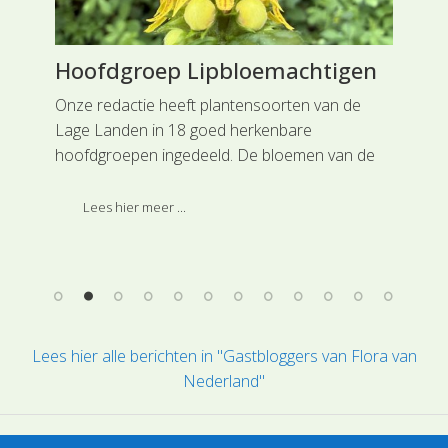
Hoofdgroep Lipbloemachtigen
Pl
Onze redactie heeft plantensoorten van de
In 
Lage Landen in 18 goed herkenbare
aan
m
hoofdgroepen ingedeeld. De bloemen van de
Gra
plantensoorten uit deze groep zijn tweezijdig
symmetrisch. Ook komen er vaak vierkante
Lees hier meer ...
stengels voor bij de soorten uit deze
hoofdgroep.
Lees hier alle berichten in "Gastbloggers van Flora van
Nederland"