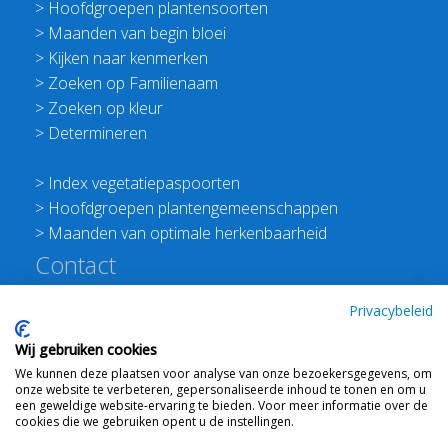
>
Hoofdgroepen plantensoorten
>
Maanden van begin bloei
>
Kijken naar kenmerken
>
Zoeken op Familienaam
>
Zoeken op kleur
>
Determineren
>
Index vegetatiepaspoorten
>
Hoofdgroepen plantengemeenschappen
>
Maanden van optimale herkenbaarheid
Contact
Redactie Flora van Nederland
Privacybeleid
>
Stichting Planten Dichterbij
Wij gebruiken cookies
E:
info@floravannederland.nl
We kunnen deze plaatsen voor analyse van onze bezoekersgegevens, om
Plein 1992 70F 6221JP Maastricht
onze website te verbeteren, gepersonaliseerde inhoud te tonen en om u
T: 06 41237586
een geweldige website-ervaring te bieden. Voor meer informatie over de
cookies die we gebruiken opent u de instellingen.
KVK: 76114821 btw: NL860512289B01