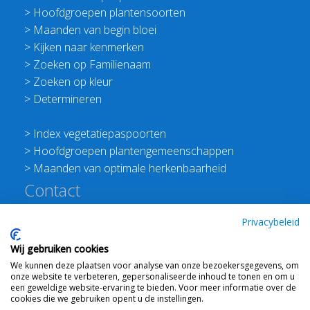
>
Hoofdgroepen plantensoorten
>
Maanden van begin bloei
>
Kijken naar kenmerken
>
Zoeken op Familienaam
>
Zoeken op kleur
>
Determineren
>
Index vegetatiepaspoorten
>
Hoofdgroepen plantengemeenschappen
>
Maanden van optimale herkenbaarheid
Contact
Redactie Flora van Nederland
Privacybeleid
>
Stichting Planten Dichterbij
Wij gebruiken cookies
E:
info@floravannederland.nl
We kunnen deze plaatsen voor analyse van onze bezoekersgegevens, om
Plein 1992 70F 6221JP Maastricht
onze website te verbeteren, gepersonaliseerde inhoud te tonen en om u
T: 06 41237586
een geweldige website-ervaring te bieden. Voor meer informatie over de
cookies die we gebruiken opent u de instellingen.
KVK: 76114821 btw: NL860512289B01