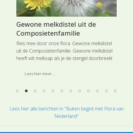
ie
Gewone melkdistel uit de
Ge
Composietenfamilie
Ru
70)
lie
Reis mee door onze flora. Gewone melkdistel
Rei
uit de Composietenfamilie. Gewone melkdistel
uit
heeft wit melksap als je de stengel doorbreekt
ste
of een blad van de plant af trekt.
en 
en 
Lees hier meer ...
rui
Lees hier alle berichten in "Buiten begint met Flora van
Nederland"