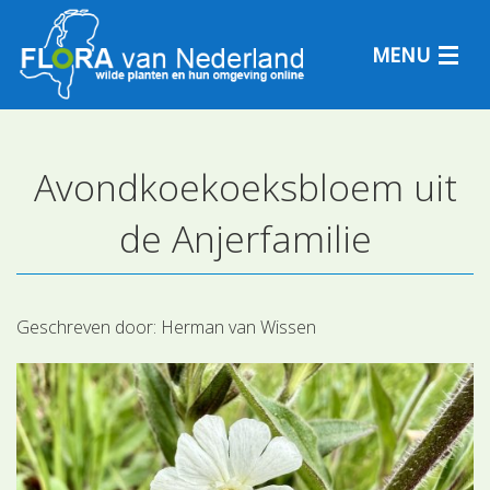
MENU
Avondkoekoeksbloem uit
Plantensoorten
de Anjerfamilie
Plantengemeenschappen
Determineren
Geschreven door:
Herman van Wissen