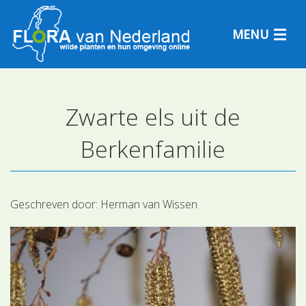
MENU
Zwarte els uit de
Plantensoorten
Berkenfamilie
Plantengemeenschappen
Determineren
Geschreven door:
Herman van Wissen