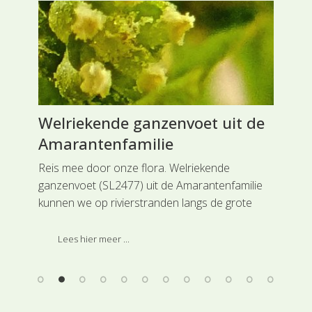
Welriekende ganzenvoet uit de
Wa
Amarantenfamilie
Li
ng
Reis mee door onze flora. Welriekende
Rei
ganzenvoet (SL2477) uit de Amarantenfamilie
Lip
de
kunnen we op rivierstranden langs de grote
ove
t
rivieren tegenkomen, maar is daar nog steeds
en 
oof
vrij zeldzaam. Deze soort is ingedeeld bij de
Lees hier meer ...
hoofdgroep Anjerachtigen.