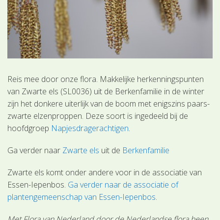
Reis mee door onze flora. Makkelijke herkenningspunten
van Zwarte els (SL0036) uit de Berkenfamilie in de winter
zijn het donkere uiterlijk van de boom met enigszins paars-
zwarte elzenproppen. Deze soort is ingedeeld bij de
hoofdgroep
Napjesdragerachtigen
.
Ga verder naar
Zwarte els
uit de
Berkenfamilie
Zwarte els komt onder andere voor in de associatie van
Essen-Iepenbos.
Ga verder naar de associatie of
plantengemeenschap van Essen-Iepenbos
.
Met Flora van Nederland door de Nederlandse flora heen.