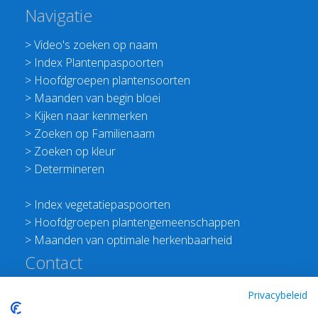
Navigatie
>
Video's zoeken op naam
>
Index Plantenpaspoorten
>
Hoofdgroepen plantensoorten
>
Maanden van begin bloei
>
Kijken naar kenmerken
>
Zoeken op Familienaam
>
Zoeken op kleur
>
Determineren
>
Index vegetatiepaspoorten
>
Hoofdgroepen plantengemeenschappen
>
Maanden van optimale herkenbaarheid
Contact
Redactie Flora van Nederland
Privacybeleid
>
Stichting Planten Dichterbij