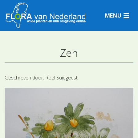
MENU
Zen
Plantensoorten
Plantengemeenschappen
Geschreven door:
Roel Suidgeest
Determineren