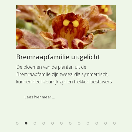
n
Bremraapfamilie uitgelicht
Ho
ve
De bloemen van de planten uit de
Bremraapfamilie zijn tweezijdig symmetrisch,
Sti
kunnen heel kleurrijk zijn en trekken bestuivers
zij
aan die voor de bevruchting zorg dragen.
ste
Lees hier meer ...
ver
0