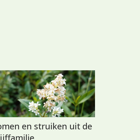
men en struiken uit de
Windefam
ijffamilie
Deze kleine fami