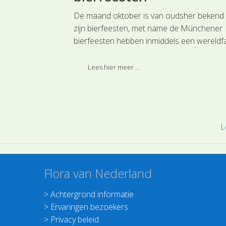
ulus
De maand oktober is van oudsher bekend
nden, staat nog
zijn bierfeesten, met name de Münchener
e.
bierfeesten hebben inmiddels een wereld
en trekken duizenden bierliefhebbers.
Lees hier meer ...
L
Flora van Nederland
>
Achtergrond informatie
>
Ervaringen bezoekers
>
Privacy beleid