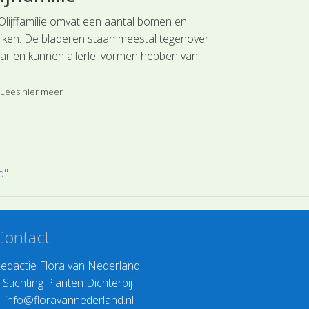
windende plante
Olijffamilie omvat een aantal bomen en
en een aantal p
uiken. De bladeren staan meestal tegenover
planten, het ges
aar en kunnen allerlei vormen hebben van
Lees hier meer 
elvoudige tot geveerd samengestelde
deren. De bloemen zijn eveneens divers van
Lees hier meer ...
w.
d"
Contact
edactie Flora van Nederland
>
Stichting Planten Dichterbij
:
info@floravannederland.nl