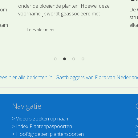
onder de bloeiende planten. Hoewel deze
 om
De 
voornamelijk wordt geassocieerd met
str
boterbloemen, immers van het geslacht
faam
elk
Ranunculus, zal je Ranonkels veel vaker
Lees hier meer ...
enk
tegenkomen.
bla
bou
ees hier alle berichten in "Gastbloggers van Flora van Nederlan
Navigatie
>
Video's zoeken op naam
R
>
Index Plantenpaspoorten
>
Hoofdgroepen plantensoorten
E