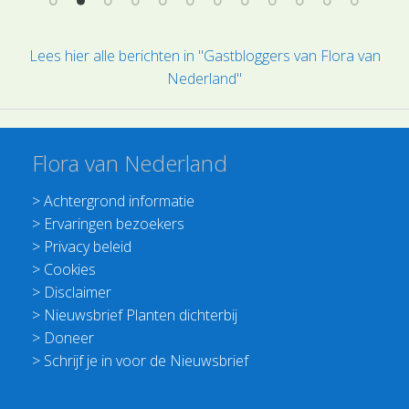
Lees hier alle berichten in "Gastbloggers van Flora van
Nederland"
Flora van Nederland
>
Achtergrond informatie
>
Ervaringen bezoekers
>
Privacy beleid
>
Cookies
>
Disclaimer
>
Nieuwsbrief Planten dichterbij
>
Doneer
>
Schrijf je in voor de Nieuwsbrief