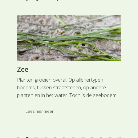
Zee
Ge
es
Planten groeien overal. Op allerlei typen
Pla
bodems, tussen straatstenen, op andere
wor
p
planten en in het water. Toch is de zeebodem
het
 te
een plek waar planten het moeilijk hebben.
Pla
j
geu
Lees hier meer ...
eid
ver
re,
dee