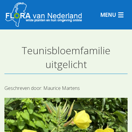
MENU
Teunisbloemfamilie
Plantensoorten
uitgelicht
Plantengemeenschappen
Determineren
Geschreven door:
Maurice Martens