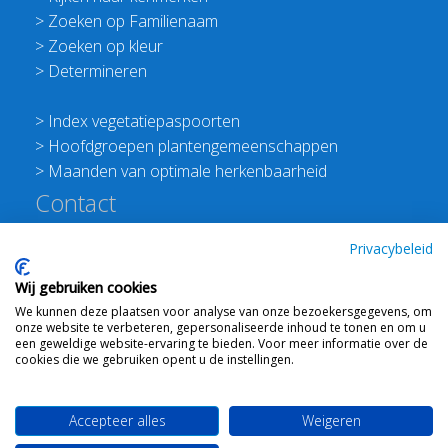
>
Zoeken op Familienaam
>
Zoeken op kleur
>
Determineren
>
Index vegetatiepaspoorten
>
Hoofdgroepen plantengemeenschappen
>
Maanden van optimale herkenbaarheid
Contact
Redactie Flora van Nederland
Privacybeleid
>
Stichting Planten Dichterbij
Wij gebruiken cookies
E:
info@floravannederland.nl
We kunnen deze plaatsen voor analyse van onze bezoekersgegevens, om
Plein 1992 70F 6221JP Maastricht
onze website te verbeteren, gepersonaliseerde inhoud te tonen en om u
T: 06 41237586
een geweldige website-ervaring te bieden. Voor meer informatie over de
cookies die we gebruiken opent u de instellingen.
KVK: 76114821 btw: NL860512289B01
Accepteer alles
Weigeren
Webdesign
Ton Haex
voor © 2008 - 2026 Flora van