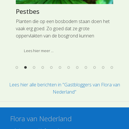
Pestbes
Li
Planten die op een bosbodem staan doen het
De 
vaak erg goed. Zo goed dat ze grote
gro
oppervlakten van de bosgrond kunnen
klei
bedekken. In het vroege voorjaar zagen we dit
vie
.
gebeuren bij de Bosanemoon (Anemone
sta
Lees hier meer ...
nemorosa) en afgelopen week roken we de
de 
geur van Daslook (Allium ursinum).
Lees hier alle berichten in "Gastbloggers van Flora van
Nederland"
Flora van Nederland