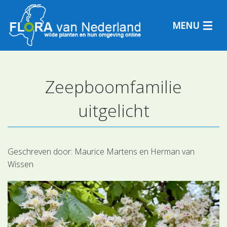
MENU
Zeepboomfamilie
Plantensoorten
uitgelicht
Plantengemeenschappen
Determineren
Geschreven door:
Maurice Martens en Herman van
Wissen