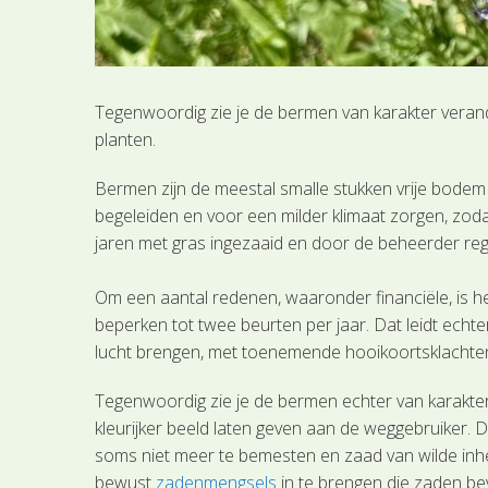
Tegenwoordig zie je de bermen van karakter veran
planten.
Bermen zijn de meestal smalle stukken vrije bode
begeleiden en voor een milder klimaat zorgen, zodat
jaren met gras ingezaaid en door de beheerder reg
Om een aantal redenen, waaronder financiële, is 
beperken tot twee beurten per jaar. Dat leidt echt
lucht brengen, met toenemende hooikoortsklachten 
Tegenwoordig zie je de bermen echter van karakte
kleurijker beeld laten geven aan de weggebruiker.
soms niet meer te bemesten en zaad van wilde inh
bewust
zadenmengsels
in te brengen die zaden b