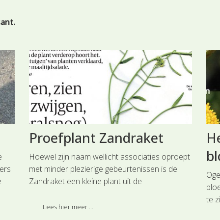
sant.
Proefplant Zandraket
H
b
e
Hoewel zijn naam wellicht associaties oproept
ers
met minder plezierige gebeurtenissen is de
Ogen
e
Zandraket een kleine plant uit de
blo
m te
Kruisbloemenfamilie. De plant is een ideale
te 
ere
proefplant voor biologen-onderzoekers. Zo is
Lees hier meer ...
sch
het de plant waarvan het genoom als eerste