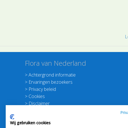
L
Flora van Nederland
>
Achtergrond informatie
>
Ervaringen bezoekers
>
Privacy beleid
>
Cookies
>
Disclaimer
>
Nieuwsbrief Planten dichterbij
Priv
>
Doneer
Wij gebruiken cookies
>
Schrijf je in voor de Nieuwsbrief