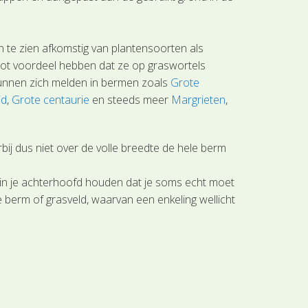
 te zien afkomstig van plantensoorten als
root voordeel hebben dat ze op graswortels
kunnen zich melden in bermen zoals
Grote
id
,
Grote centaurie
en steeds meer
Margrieten
,
ij dus niet over de volle breedte de hele berm
el in je achterhoofd houden dat je soms echt moet
 berm of grasveld, waarvan een enkeling wellicht