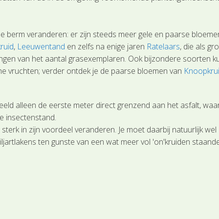
e berm veranderen: er zijn steeds meer gele en paarse bloemen
ruid
,
Leeuwentand
en zelfs na enige jaren
Ratelaars
, die als g
ingen van het aantal grasexemplaren. Ook bijzondere soorten 
che vruchten; verder ontdek je de paarse bloemen van
Knoopkru
d alleen de eerste meter direct grenzend aan het asfalt, waarb
e insectenstand.
 sterk in zijn voordeel veranderen. Je moet daarbij natuurlijk w
jartlakens ten gunste van een wat meer vol 'on'kruiden staande