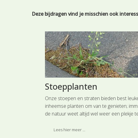
Deze bijdragen vind je misschien ook interes
Stoepplanten
ranberry's
Onze stoepen en straten bieden best leuk
Terschelling,
inheemse planten om van te genieten; imm
t men met de
de natuur weet altijd wel weer een plekje t
l dook het de
vinden en een zaad heeft niet veel nodig o
erd het geroemd
kiemen en uit te groeien tot een wat groet
Lees hier meer ...
ende
plant. Laat "onkruid" je verbazen.