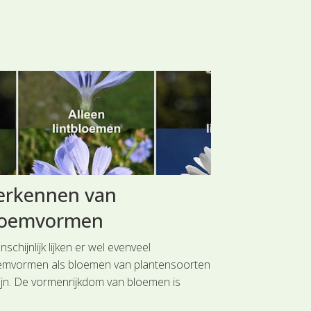
erkennen van
Plant va
loemvormen
Gewoon 
schijnlijk lijken er wel evenveel
Je kunt leerling
emvormen als bloemen van plantensoorten
planten door ee
zijn. De vormenrijkdom van bloemen is
klas te zetten."
ier onbeperkt. Toch is er als we