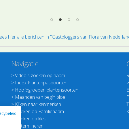
nau
volledig bekend is, hetgeen de plant helemaal
blo
goed bruikbaar maakt.
vind
blo
gro
ees hier alle berichten in "Gastbloggers van Flora van Nederlan
hee
van
Navigatie
>
Video's zoeken op naam
R
>
Index Plantenpaspoorten
>
Hoofdgroepen plantensoorten
E
>
Maanden van begin bloei
P
>
Kijken naar kenmerken
T
>
Zoeken op Familienaam
K
acybeleid
>
Zoeken op kleur
>
Determineren