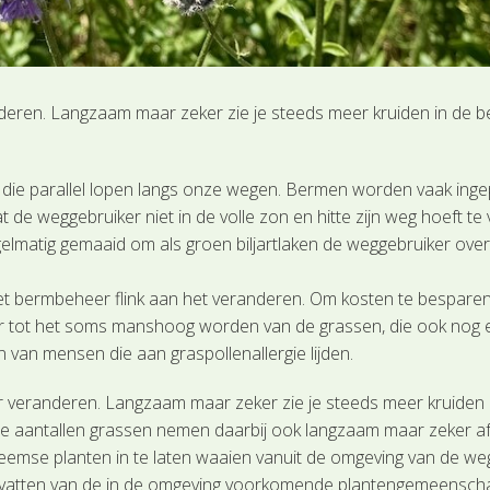
deren. Langzaam maar zeker zie je steeds meer kruiden in de 
m die parallel lopen langs onze wegen. Bermen worden vaak in
 de weggebruiker niet in de volle zon en hitte zijn weg hoeft te
elmatig gemaaid om als groen biljartlaken de weggebruiker over
het bermbeheer flink aan het veranderen. Om kosten te bespar
er tot het soms manshoog worden van de grassen, die ook nog ee
van mensen die aan graspollenallergie lijden.
r veranderen. Langzaam maar zeker zie je steeds meer kruiden 
 De aantallen grassen nemen daarbij ook langzaam maar zeker a
eemse planten in te laten waaien vanuit de omgeving van de we
evatten van de in de omgeving voorkomende plantengemeenscha