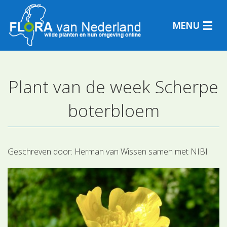
MENU
Plant van de week Scherpe
Plantensoorten
boterbloem
Plantengemeenschappen
Determineren
Geschreven door:
Herman van Wissen samen met NIBI