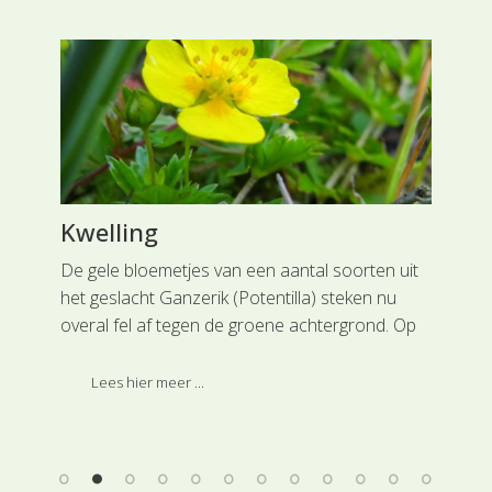
Kwelling
Sl
De gele bloemetjes van een aantal soorten uit
In 
ten.
het geslacht Ganzerik (Potentilla) steken nu
vin
aan
overal fel af tegen de groene achtergrond. Op
Bel
de ietwat verstoorde en betreden plaatsen zul
dag
je Vijfvingerkruid (Potentilla reptans) en
vaa
Lees hier meer ...
Zilverschoon (Potentilla anserina) vinden.