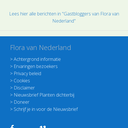
Lees hier alle berichten in "Gastbloggers van Flora van
Nederland"
Flora van Nederland
>
Achtergrond informatie
>
Ervaringen bezoekers
>
Privacy beleid
>
Cookies
>
Disclaimer
>
Nieuwsbrief Planten dichterbij
>
Doneer
>
Schrijf je in voor de Nieuwsbrief