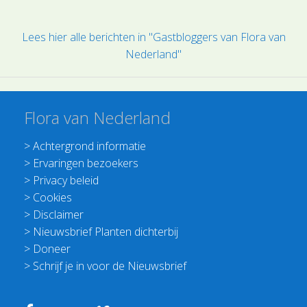
Lees hier alle berichten in "Gastbloggers van Flora van
Nederland"
Flora van Nederland
>
Achtergrond informatie
>
Ervaringen bezoekers
>
Privacy beleid
>
Cookies
>
Disclaimer
>
Nieuwsbrief Planten dichterbij
>
Doneer
>
Schrijf je in voor de Nieuwsbrief