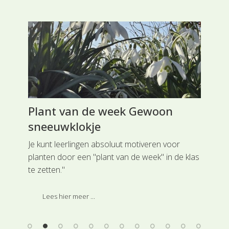
Plant van de week Gewoon
Ad
sneeuwklokje
es
Ik 
pra
Je kunt leerlingen absoluut motiveren voor
p
dat
planten door een "plant van de week" in de klas
 te
aan
te zetten."
j
kru
eid
De tweede week in maart speciale aandacht
han
Lees hier meer ...
re,
voor Gewoon sneeuwklokje uit de Narcisfamilie