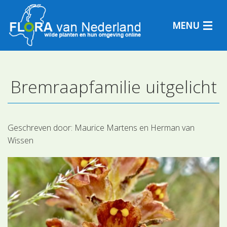
MENU
Bremraapfamilie uitgelicht
Plantensoorten
Plantengemeenschappen
Geschreven door:
Maurice Martens en Herman van
Wissen
Determineren