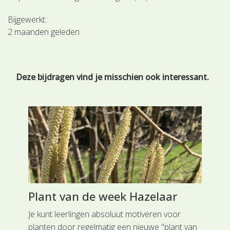
Bijgewerkt:
2 maanden geleden
Deze bijdragen vind je misschien ook interessant.
Plant van de week Hazelaar
Pe
o
Je kunt leerlingen absoluut motiveren voor
Pla
ds
planten door regelmatig een nieuwe "plant van
vaa