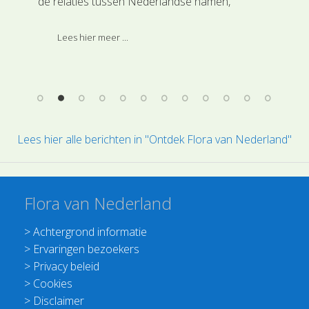
de relaties tussen Nederlandse namen,
1,2
een
Wetenschappelijke namen, Families en
inh
Hoofdgroepen.
bes
Lees hier meer ...
Lees hier alle berichten in "Ontdek Flora van Nederland"
Flora van Nederland
>
Achtergrond informatie
>
Ervaringen bezoekers
>
Privacy beleid
>
Cookies
>
Disclaimer