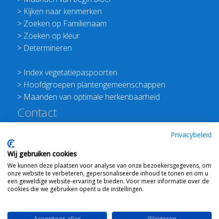
>
Kijken naar kenmerken
>
Zoeken op Familienaam
>
Zoeken op kleur
>
Determineren
>
Index vegetatiepaspoorten
>
Hoofdgroepen plantengemeenschappen
>
Maanden van optimale herkenbaarheid
Contact
Redactie Flora van Nederland
Privacybeleid
>
Stichting Planten Dichterbij
Wij gebruiken cookies
E:
info@floravannederland.nl
We kunnen deze plaatsen voor analyse van onze bezoekersgegevens, om
Plein 1992 70F 6221JP Maastricht
onze website te verbeteren, gepersonaliseerde inhoud te tonen en om u
T: 06 41237586
een geweldige website-ervaring te bieden. Voor meer informatie over de
cookies die we gebruiken opent u de instellingen.
KVK: 76114821 btw: NL860512289B01
Accepteer alles
Weigeren