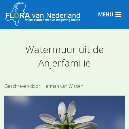
MENU
Watermuur uit de
Plantensoorten
Anjerfamilie
Plantengemeenschappen
Determineren
Geschreven door:
Herman van Wissen