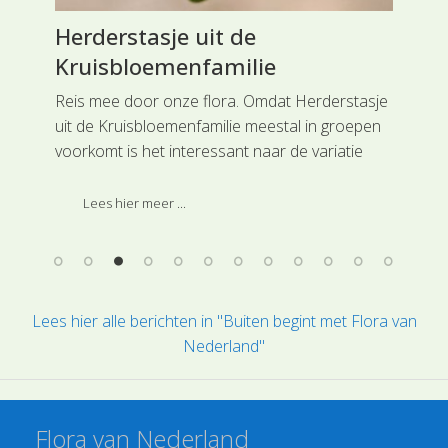
Herderstasje uit de
Ho
Kruisbloemenfamilie
Vi
Reis mee door onze flora. Omdat Herderstasje
Rei
uit de Kruisbloemenfamilie meestal in groepen
Vio
dens
voorkomt is het interessant naar de variatie
hel
s
tussen planten te kijken. Verzamel er een aantal
erv
en kijk naar aantal bladeren, mate van
opg
Lees hier meer ...
ingesneden bladrand, lengte van bloeias, aantal
hoo
bloemen/vruchten enzovoort.
Lees hier alle berichten in "Buiten begint met Flora van
Nederland"
Flora van Nederland