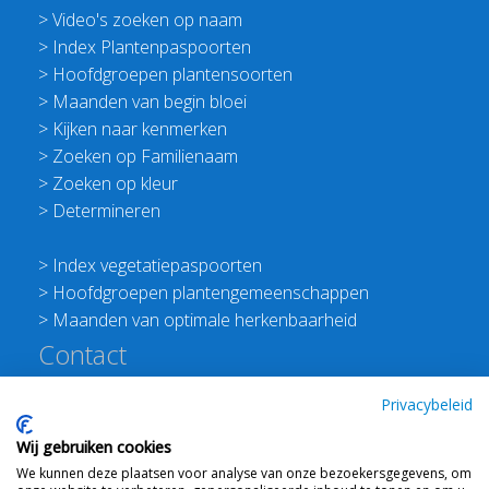
>
Video's zoeken op naam
>
Index Plantenpaspoorten
>
Hoofdgroepen plantensoorten
>
Maanden van begin bloei
>
Kijken naar kenmerken
>
Zoeken op Familienaam
>
Zoeken op kleur
>
Determineren
>
Index vegetatiepaspoorten
>
Hoofdgroepen plantengemeenschappen
>
Maanden van optimale herkenbaarheid
Contact
Redactie Flora van Nederland
Privacybeleid
>
Stichting Planten Dichterbij
Wij gebruiken cookies
E:
info@floravannederland.nl
We kunnen deze plaatsen voor analyse van onze bezoekersgegevens, om
Plein 1992 70F 6221JP Maastricht