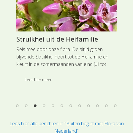
Struikhei uit de Heifamilie
Mi
Ra
p.
Reis mee door onze flora. De altijd groen
oor
blijvende Struikhei hoort tot de Heifamilie en
Rei
op
kleurt in de zomermaanden van eind juli tot
Wat
begin september onze heidevelden paars.
wat
Lees hier meer ...
te 
gel
de 
Lees hier alle berichten in "Buiten begint met Flora van
Nederland"