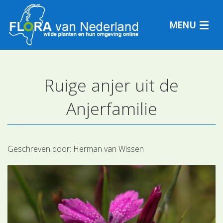
MENU
Ruige anjer uit de
Plantensoorten
Anjerfamilie
Plantengemeenschappen
Determineren
Geschreven door:
Herman van Wissen