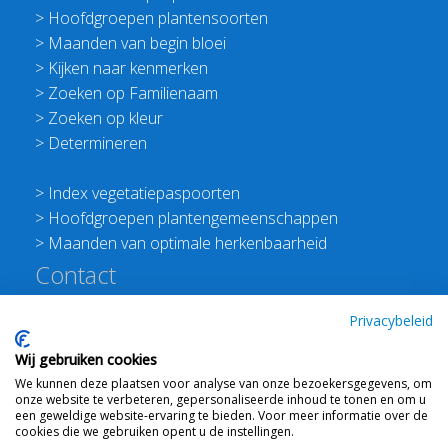
>
Hoofdgroepen plantensoorten
>
Maanden van begin bloei
>
Kijken naar kenmerken
>
Zoeken op Familienaam
>
Zoeken op kleur
>
Determineren
>
Index vegetatiepaspoorten
>
Hoofdgroepen plantengemeenschappen
>
Maanden van optimale herkenbaarheid
Contact
Redactie Flora van Nederland
Privacybeleid
>
Stichting Planten Dichterbij
Wij gebruiken cookies
E:
info@floravannederland.nl
We kunnen deze plaatsen voor analyse van onze bezoekersgegevens, om
Plein 1992 70F 6221JP Maastricht
onze website te verbeteren, gepersonaliseerde inhoud te tonen en om u
T: 06 41237586
een geweldige website-ervaring te bieden. Voor meer informatie over de
cookies die we gebruiken opent u de instellingen.
KVK: 76114821 btw: NL860512289B01