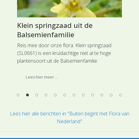
Klein springzaad uit de
Sn
Balsemienfamilie
Cy
Reis mee door onze flora. Klein springzaad
Een
(SL0661) is een kruidachtige niet al te hoge
Sna
e
plantensoort uit de Balsemienfamilie.
Cyp
t
hij 
ren
her
Lees hier meer ...
n en
are
hoo
Lees hier alle berichten in "Buiten begint met Flora van
Nederland"