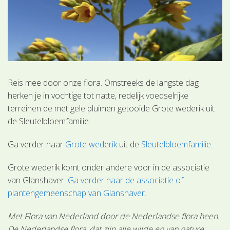
Reis mee door onze flora. Omstreeks de langste dag
herken je in vochtige tot natte, redelijk voedselrijke
terreinen de met gele pluimen getooide Grote wederik uit
de Sleutelbloemfamilie.
Ga verder naar
Grote wederik
uit de
Sleutelbloemfamilie
.
Grote wederik komt onder andere voor in de associatie
van Glanshaver.
Ga verder naar de associatie of
plantengemeenschap van Glanshaver
.
Met Flora van Nederland door de Nederlandse flora heen.
De Nederlandse flora, dat zijn alle wilde en van nature