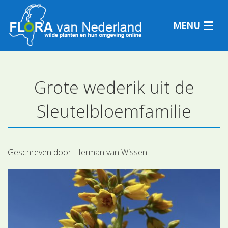
MENU
Grote wederik uit de
Plantensoorten
Sleutelbloemfamilie
Plantengemeenschappen
Determineren
Geschreven door:
Herman van Wissen