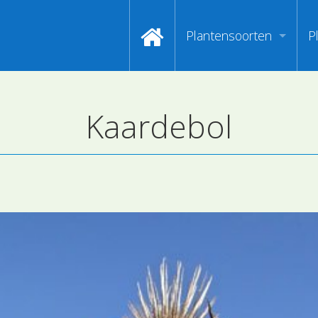
Plantensoorten
P
Video's zoeken op naa
I
Kaardebol
Index van plantenpasp
H
Hoofdgroepen plantens
M
Maanden van begin bloe
Zoeken op Familienam
Kijken naar kenmerken
Zoeken op kleur