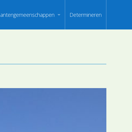
lantengemeenschappen
Determineren
m
ndex van vegetatiepaspoorten
oorten
oofdgroepen plantengemeenschappen
oorten
aanden van optimale herkenbaarheid
i
en