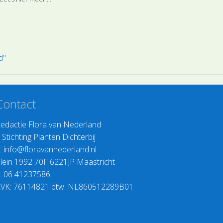
sachtigen.
soort is ingedee
Geranium- en Vi
d"
Contact
edactie Flora van Nederland
>
Stichting Planten Dichterbij
:
info@floravannederland.nl
lein 1992 70F 6221JP Maastricht
: 06 41237586
VK: 76114821 btw: NL860512289B01