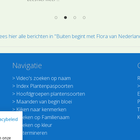
Gra
ees hier alle berichten in "Buiten begint met Flora van Nederlan
Navigatie
>
Video's zoeken op naam
R
>
Index Plantenpaspoorten
>
Hoofdgroepen plantensoorten
E
>
Maanden van begin bloei
P
>
Kijken naar kenmerken
T
>
Zoeken op Familienaam
K
acybeleid
>
Zoeken op kleur
>
Determineren
m onze