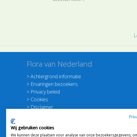
aren. Deze soort is ingedeeld bij de
hoofdgroep Grasachtigen.
L
Flora van Nederland
>
Achtergrond informatie
>
Ervaringen bezoekers
>
Privacy beleid
>
Cookies
>
Disclaimer
>
Nieuwsbrief Planten dichterbij
Priv
>
Doneer
Wij gebruiken cookies
>
Schrijf je in voor de Nieuwsbrief
We kunnen deze plaatsen voor analyse van onze bezoekersgegevens, o