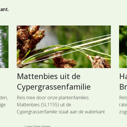
sant.
Wegedoorn uit de
Ha
Wegedoornfamilie
Gr
Reis mee door onze flora. In loofbossen en
Rei
struweelranden kunnen we Wegedoorn
voo
als
(SL1064) uit de Wegendoornfamilie aantreffen.
in g
De takken eindigen meestal in doorns. De
zwe
e
bloemen zijn geelgroen.
Dez
Lees hier meer ...