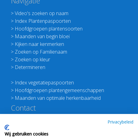
Navigatie
>
Video's zoeken op naam
>
Index Plantenpaspoorten
>
Hoofdgroepen plantensoorten
>
Maanden van begin bloei
>
Kijken naar kenmerken
>
Zoeken op Familienaam
>
Zoeken op kleur
>
Determineren
>
Index vegetatiepaspoorten
>
Hoofdgroepen plantengemeenschappen
>
Maanden van optimale herkenbaarheid
Contact
Redactie Flora van Nederland
Privacybeleid
>
Stichting Planten Dichterbij
Wij gebruiken cookies
E:
info@floravannederland.nl