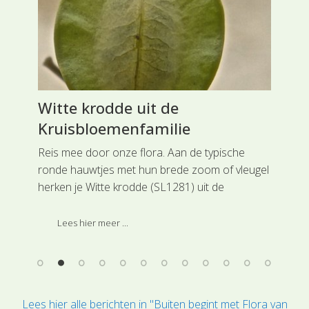
Witte krodde uit de
Va
Kruisbloemenfamilie
Du
e
Reis mee door onze flora. Aan de typische
Rei
ronde hauwtjes met hun brede zoom of vleugel
tui
t de
herken je Witte krodde (SL1281) uit de
der
Kruisbloemenfamilie.
Dui
Dez
Lees hier meer ...
Anj
Lees hier alle berichten in "Buiten begint met Flora van