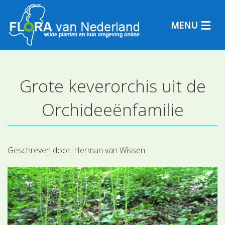
MENU
Grote keverorchis uit de
Plantensoorten
Orchideeënfamilie
Plantengemeenschappen
Determineren
Geschreven door:
Herman van Wissen