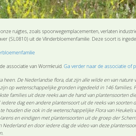
onze ruigtes, zoals spoorwegemplacementen, verlaten industriet
r (SL0810) uit de Vlinderbloemenfamilie. Deze soort is inged
erbloemenfamilie
de associatie van Wormkruid.
Ga verder naar de associatie o
 heen. De Nederlandse flora, dat zijn alle wilde en van nature
n zijn op wetenschappelijke gronden ingedeeld in 146 families.
ste families uit deze reeks aan de hand van plantensoorten die 
 iedere dag een andere plantensoort uit de reeks van soorten d
n te houden die ook in de wetenschappelijke Flora van Heukels
Varens en eindigen met plantensoorten uit de groep der Scher
Nederland en door iedere dag de video van deze plantensoort te
n.