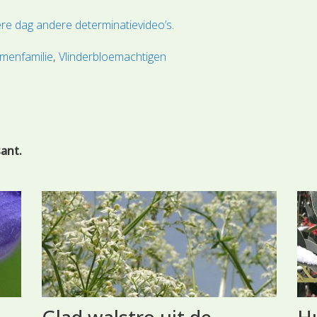
re dag andere determinatievideo’s
.
emenfamilie
Vlinderbloemachtigen
sant.