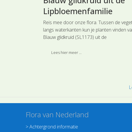
Blauw glidkruid uit de
ilie
Lipbloemenfamilie
lzaad uit de
Reis mee door onze flora. Tussen de veget
kend geel
langs waterkanten kun je planten vinden v
lzaad is een
Blauw glidkruid (SL1173) uit de
Kool en
Lipbloemenfamilie.
Lees hier meer ...
L
Flora van Nederland
>
Achtergrond informatie