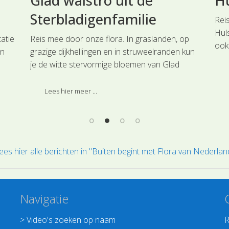
Glad walstro uit de
Hu
Sterbladigenfamilie
Rei
Huls
atie
Reis mee door onze flora. In graslanden, op
ook
an
grazige dijkhellingen en in struweelranden kun
Het 
je de witte stervormige bloemen van Glad
die
walstro uit de Sterbladigenfamilie vinden.
Lees hier meer ...
ees hier alle berichten in "Buiten begint met Flora van Nederlan
Navigatie
>
Video's zoeken op naam
R