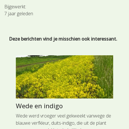
Bijgewerkt:
7 jaar geleden
Deze berichten vind je misschien ook interessant.
Wede en indigo
IJ
Wede werd vroeger veel gekweekt vanwege de
Rei
blauwe verfkleur, duits-indigo, die uit de plant
uit
r 6