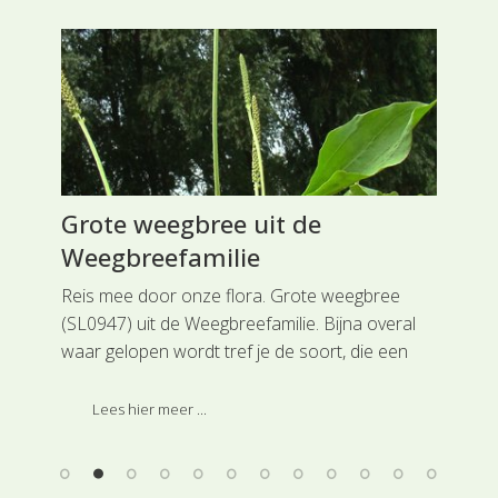
lie
Grote weegbree uit de
Mo
Weegbreefamilie
Wo
e
Reis mee door onze flora. Grote weegbree
Rei
(SL0947) uit de Weegbreefamilie. Bijna overal
uit
waar gelopen wordt tref je de soort, die een
spo
echte tredplant is, aan.
Gen
Lees hier meer ...
pla