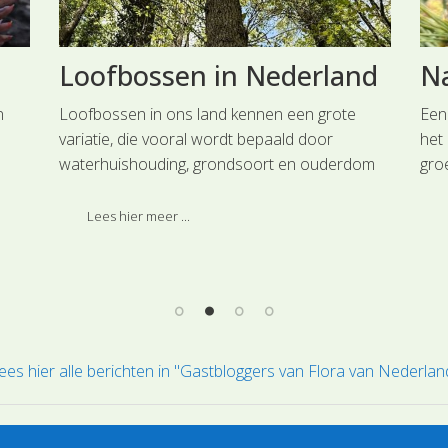
Loofbossen in Nederland
N
n
Loofbossen in ons land kennen een grote
Een
s
variatie, die vooral wordt bepaald door
het
waterhuishouding, grondsoort en ouderdom
gro
al
van de standplaats.
voo
in 
Lees hier meer ...
her
ees hier alle berichten in "Gastbloggers van Flora van Nederlan