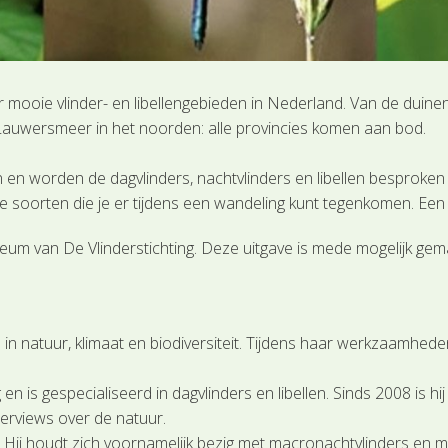
r mooie vlinder- en libellengebieden in Nederland. Van de duine
t Lauwersmeer in het noorden: alle provincies komen aan bod.
n en worden de dagvlinders, nachtvlinders en libellen besproke
 soorten die je er tijdens een wandeling kunt tegenkomen. Een
ubileum van De Vlinderstichting. Deze uitgave is mede mogelijk 
n natuur, klimaat en biodiversiteit. Tijdens haar werkzaamheden b
g en is gespecialiseerd in dagvlinders en libellen. Sinds 2008 is h
terviews over de natuur.
 Hij houdt zich voornamelijk bezig met macronachtvlinders en microv