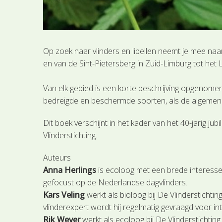
Op zoek naar vlinders en libellen neemt je mee naa
en van de Sint-Pietersberg in Zuid-Limburg tot he
Van elk gebied is een korte beschrijving opgenome
bedreigde en beschermde soorten, als de algemene
Dit boek verschijnt in het kader van het 40-jarig j
Vlinderstichting.
Auteurs
Anna Herlings
is ecoloog met een brede interesse i
gefocust op de Nederlandse dagvlinders.
Kars Veling
werkt als bioloog bij De Vlinderstichtin
vlinderexpert wordt hij regelmatig gevraagd voor in
Rik Wever
werkt als ecoloog bij De Vlinderstichting.