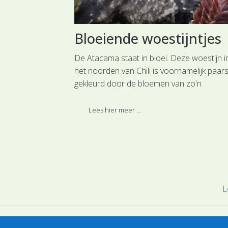
en met
Bloeiende woestijntjes
De Atacama staat in bloei. Deze woestijn i
het noorden van Chili is voornamelijk paar
zoen. Een periode
gekleurd door de bloemen van zo'n
ten
tweehonderd soorten waarvan je een aant
eren. Toch zie je
weken geleden niet zou denken dat ze
Lees hier meer ...
en aantal planten
aanwezig waren in het gortdroge kale
landschap.
L