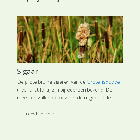
Sigaar
On
De grote bruine sigaren van de
Grote lisdodde
Ove
 op
(Typha latifolia) zijn bij iedereen bekend. De
all
meesten zullen de opvallende uitgebloeide
eet
bloeiwijze, die nu doorgaans met een dikke
fun
vacht van zaadpluis is omhuld, wel herkennen
sch
Lees hier meer ...
van slootranden langs de weg.
voo
opr