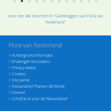
Lees hier alle berichten in "Gastbloggers van Flora van
Nederland"
Flora van Nederland
>
Achtergrond informatie
>
Ervaringen bezoekers
>
Privacy beleid
>
Cookies
>
Disclaimer
>
Nieuwsbrief Planten dichterbij
>
Doneer
>
Schrijf je in voor de Nieuwsbrief