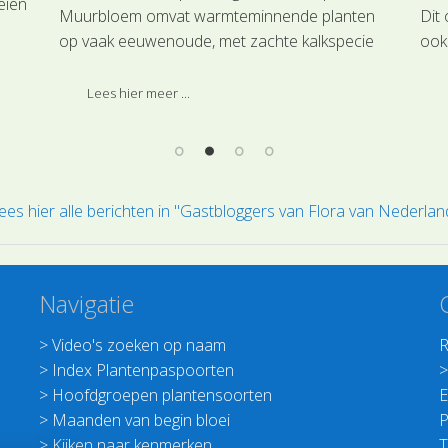
eien
Muurbloem omvat warmteminnende planten
Dit 
op vaak eeuwenoude, met zachte kalkspecie
ook
gevoegde, sterk verweerde en verbrokkelde
iede
n op
muren.
Nat
Lees hier meer ...
ees hier alle berichten in "Gastbloggers van Flora van Nederlan
Navigatie
>
Video's zoeken op naam
R
>
Index Plantenpaspoorten
>
Hoofdgroepen plantensoorten
E
>
Maanden van begin bloei
P
>
Kijken naar kenmerken
T