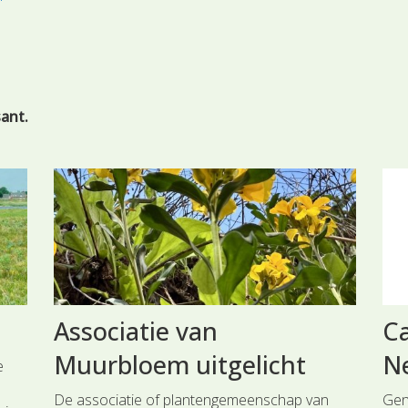
sant.
Associatie van
C
Muurbloem uitgelicht
N
e
De associatie of plantengemeenschap van
Gen