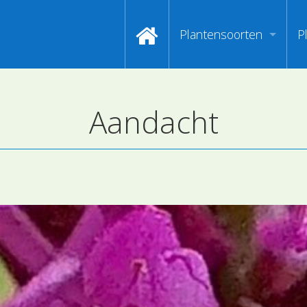
Plantensoorten
P
Video's zoeken op naa
I
Aandacht
Index van plantenpasp
H
Hoofdgroepen plantens
M
Maanden van begin bloe
Zoeken op Familienam
Kijken naar kenmerken
Zoeken op kleur