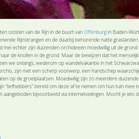
 ten oosten van de Rijn in de buurt van
Offenburg
in Baden-Würt
mende Rijnstrangen en de daarbij behorende natte graslanden. H
 mei echter zijn duizenden orchideeën moedwillig uit de grond v
r de knollen in de grond. Maar de bewijzen dat het menselijk wer
o lazen we onlangs, wederom op wandelvakantie in het Schwarzwa
chis, zijn met een scherp voorwerp, een handschep waarschijnlij
ten op de groeiplaatsen. Moedwillig zijn zo meerdere duizende
zijn “liefhebbers” bereid om deze af te nemen om hun tuin mee 
angeboden bijvoorbeeld via internetveilingen. Mocht je iets de
n