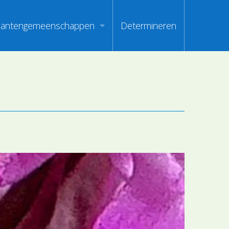
lantengemeenschappen
Determineren
m
ndex van vegetatiepaspoorten
oorten
oofdgroepen plantengemeenschappen
oorten
aanden van optimale herkenbaarheid
i
en