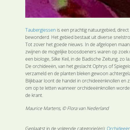
Taubergiessen
is een prachtig natuurgebied, direct
bewonderd. Het gebied bestaat uit diverse snelstro
Tot zover het goede nieuws. In de afgelopen maand
zwijnen de mogelijke boosdoeners waren op zoek naa
een biologe, Silke Keil, in de Badische Zeitung, z
De orchideeën, van het geslacht Ophrys of Spiegelor
verzameld en de planten bleken gewoon achtergela
Blijkbaar loont de handel in orchideeënknollen en 
om op te letten wanneer orchideeënknollen worden a
de krant.
Maurice Martens, © Flora van Nederland
Geplaatst in de volgende categorie(ën):
Orchideeë