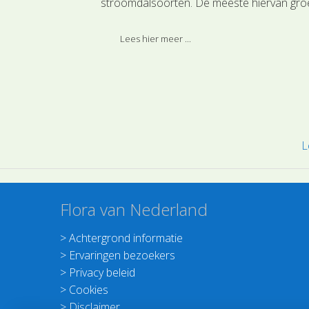
eneens windende
stroomdalsoorten. De meeste hiervan gro
.
in droge, neutrale tot kalkhoudende
graslanden, zogenoemde stroomdal- en
Lees hier meer ...
rivierduingraslanden die vooral voorkome
rivierduintjes en - dijken.
L
Flora van Nederland
>
Achtergrond informatie
>
Ervaringen bezoekers
>
Privacy beleid
>
Cookies
>
Disclaimer