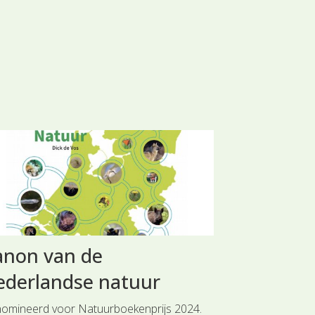
anon van de
Het dak 
ederlandse natuur
Onze ICT-er, To
door Flora van 
omineerd voor Natuurboekenprijs 2024.