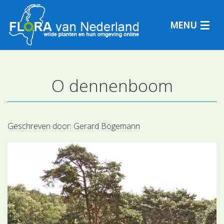
MENU
O dennenboom
Plantensoorten
Plantengemeenschappen
Geschreven door:
Gerard Bögemann
Determineren