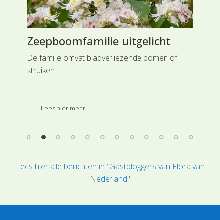
Zeepboomfamilie uitgelicht
Go
De familie omvat bladverliezende bomen of
Hoe
struiken.
mei
ie
uit
weer
Noo
dot
Lees hier meer ...
blo
wat
Lees hier alle berichten in "Gastbloggers van Flora van
Nederland"