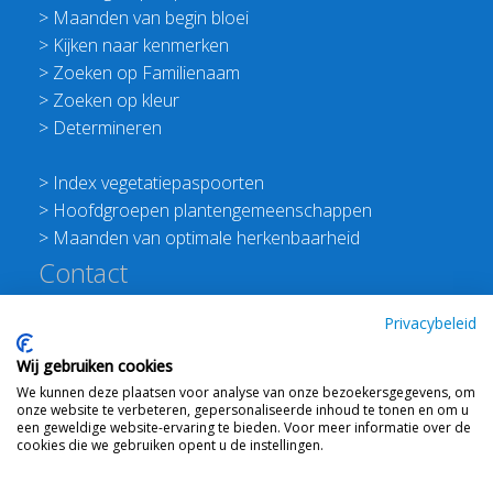
>
Maanden van begin bloei
>
Kijken naar kenmerken
>
Zoeken op Familienaam
>
Zoeken op kleur
>
Determineren
>
Index vegetatiepaspoorten
>
Hoofdgroepen plantengemeenschappen
>
Maanden van optimale herkenbaarheid
Contact
Redactie Flora van Nederland
Privacybeleid
>
Stichting Planten Dichterbij
Wij gebruiken cookies
E:
info@floravannederland.nl
We kunnen deze plaatsen voor analyse van onze bezoekersgegevens, om
Plein 1992 70F 6221JP Maastricht
onze website te verbeteren, gepersonaliseerde inhoud te tonen en om u
T: 06 41237586
een geweldige website-ervaring te bieden. Voor meer informatie over de
cookies die we gebruiken opent u de instellingen.
KVK: 76114821 btw: NL860512289B01