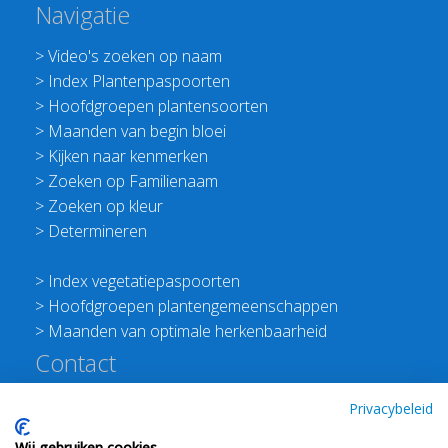
Navigatie
>
Video's zoeken op naam
>
Index Plantenpaspoorten
>
Hoofdgroepen plantensoorten
>
Maanden van begin bloei
>
Kijken naar kenmerken
>
Zoeken op Familienaam
>
Zoeken op kleur
>
Determineren
>
Index vegetatiepaspoorten
>
Hoofdgroepen plantengemeenschappen
>
Maanden van optimale herkenbaarheid
Contact
Redactie Flora van Nederland
Privacybeleid
>
Stichting Planten Dichterbij
Wij gebruiken cookies