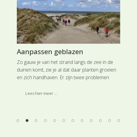
Aanpassen geblazen
Fe
Zo gauw je van het strand langs de zee in de
Som
duinen komt, zie je al dat daar planten groeien
blo
en zich handhaven. Er zijn twee problemen
eur
waaraan die planten het hoofd moeten bieden.
ora
De harde en daardoor uitdrogende wind en het
kle
Lees hier meer ...
vinden en vasthouden van zoet water.
hee
s,
e
it
en.