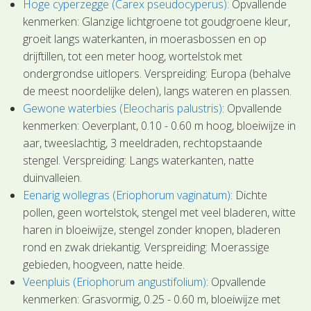
Hoge cyperzegge (Carex pseudocyperus):
Opvallende
kenmerken: Glanzige lichtgroene tot goudgroene kleur,
groeit langs waterkanten, in moerasbossen en op
drijftillen, tot een meter hoog, wortelstok met
ondergrondse uitlopers. Verspreiding: Europa (behalve
de meest noordelijke delen), langs wateren en plassen.
Gewone waterbies (Eleocharis palustris)
: Opvallende
kenmerken: Oeverplant, 0.10 - 0.60 m hoog, bloeiwijze in
aar, tweeslachtig, 3 meeldraden, rechtopstaande
stengel. Verspreiding: Langs waterkanten, natte
duinvalleien.
Eenarig wollegras (Eriophorum vaginatum)
: Dichte
pollen, geen wortelstok, stengel met veel bladeren, witte
haren in bloeiwijze, stengel zonder knopen, bladeren
rond en zwak driekantig. Verspreiding: Moerassige
gebieden, hoogveen, natte heide.
Veenpluis (Eriophorum angustifolium)
: Opvallende
kenmerken: Grasvormig, 0.25 - 0.60 m, bloeiwijze met