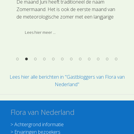
et
De maand Juni heeft traditioneel de naam
Met
Zomermaand. Het is ook de eerste maand van
Roe
de meteorologische zomer met een langjarige
pla
it
gemiddelde maximum temperatuur van 19,8
all
Celsius, dat is maar liefst 2,5 graden meer dan
wou
Lees hier meer ...
mei.
in 
pla
ter
bes
fot
sto
Lees hier alle berichten in "Gastbloggers van Flora van
Nederland"
Flora van Nederland
>
Achtergrond informatie
>
Ervaringen bezoekers