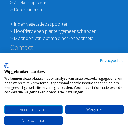
>
Zoeken op kleur
>
Determineren
>
Index vegetatiepaspoorten
>
Hoofdgroepen plantengemeenschappen
>
Maanden van optimale herkenbaarheid
Contact
Redactie Flora van Nederland
Privacybeleid
>
Stichting Planten Dichterbij
Wij gebruiken cookies
E:
info@floravannederland.nl
We kunnen deze plaatsen voor analyse van onze bezoekersgegevens, om
Plein 1992 70F 6221JP Maastricht
onze website te verbeteren, gepersonaliseerde inhoud te tonen en om u
T: 06 41237586
een geweldige website-ervaring te bieden. Voor meer informatie over de
cookies die we gebruiken opent u de instellingen.
KVK: 76114821 btw: NL860512289B01
Accepteer alles
Weigeren
Webdesign
Ton Haex
voor © 2008 - 2026 Flora van
Nee, pas aan
Nederland
-
Mail ons