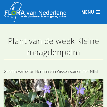
MENU
Plant van de week Kleine
Plantensoorten
maagdenpalm
Plantengemeenschappen
Determineren
Geschreven door:
Herman van Wissen samen met NIBI