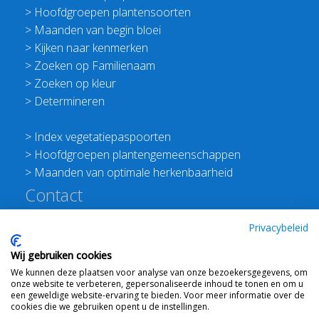
>
Hoofdgroepen plantensoorten
>
Maanden van begin bloei
>
Kijken naar kenmerken
>
Zoeken op Familienaam
>
Zoeken op kleur
>
Determineren
>
Index vegetatiepaspoorten
>
Hoofdgroepen plantengemeenschappen
>
Maanden van optimale herkenbaarheid
Contact
Redactie Flora van Nederland
Privacybeleid
>
Stichting Planten Dichterbij
Wij gebruiken cookies
E:
info@floravannederland.nl
We kunnen deze plaatsen voor analyse van onze bezoekersgegevens, om
Plein 1992 70F 6221JP Maastricht
onze website te verbeteren, gepersonaliseerde inhoud te tonen en om u
T: 06 41237586
een geweldige website-ervaring te bieden. Voor meer informatie over de
cookies die we gebruiken opent u de instellingen.
KVK: 76114821 btw: NL860512289B01