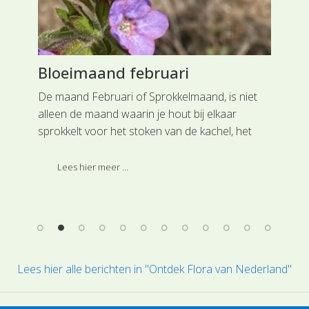
Bloeimaand februari
Zo
aand
De maand Februari of Sprokkelmaand, is niet
Als 
lde
alleen de maand waarin je hout bij elkaar
tus
 net
sprokkelt voor het stoken van de kachel, het
zoe
de
langjarige gemiddelde van de temperatuur is
Ned
 je
met 3,3 C maar net iets meer dan in januari.
Lees hier meer ...
en.
Maar je kunt ook al genieten van een aantal
bloeiende plantensoorten in onze natuur.
Lees hier alle berichten in "Ontdek Flora van Nederland"