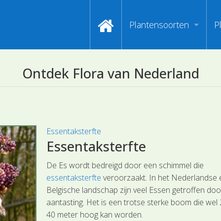
Plantensoorten
P
Video's zoeken op naa
I
Ontdek Flora van Nederland
Index van plantenpasp
H
Hoofdgroepen plantens
M
Maanden van begin bloe
Essentaksterfte
Essentaksterfte
Zoeken op Familienam
De Es wordt bedreigd door een schimmel die
Kijken naar kenmerken
essentaksterfte
veroorzaakt. In het Nederlandse 
Belgische landschap zijn veel Essen getroffen do
Zoeken op kleur
aantasting. Het is een trotse sterke boom die wel 
40 meter hoog kan worden.